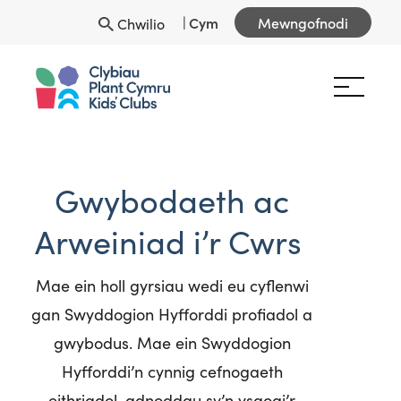
|
Cym
Mewngofnodi
Chwilio
Gwybodaeth
ac
Arweiniad
i’r
Cwrs
Mae
ein
holl
gyrsiau
wedi
eu
cyflenwi
gan
Swyddogion
Hyfforddi
profiadol
a
gwybodus
. Mae
ein
Swyddogion
Hyfforddi’n
cynnig
cefnogaeth
eithriadol
,
adnoddau
sy’n
ys
gogi’r