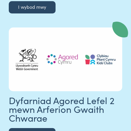
I wybod mwy
Dyfarniad Agored Lefel 2
mewn Arferion Gwaith
Chwarae