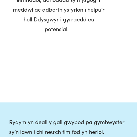
meddwl
ac
adborth
ystyrlon
i
helpu’r
holl
Ddysgwyr
i
gyrraedd
eu
potensial
.
Rydym yn deall y gall gwybod pa gymhwyster
sy’n iawn i chi neu’ch tim fod yn heriol.