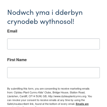
Nodwch yma i dderbyn
crynodeb wythnosol!
Email
First Name
By submitting this form, you are consenting to receive marketing emails
from: Clybiau Plant Cymru Kids' Clubs, Bridge House, Station Road,
Llanishen, Cardiff, CF14 5UW, GB, http://www.clybiauplantcymru.org. You
can revoke your consent to receive emails at any time by using the
SafeUnsubscribe® link, found at the bottom of every email.
Emails are