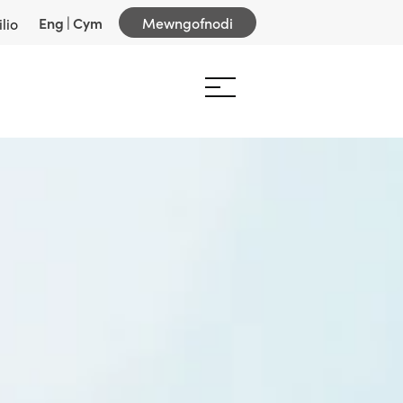
Eng
|
Cym
Mewngofnodi
lio