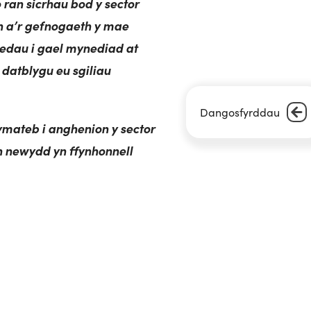
 ran sicrhau bod y sector
th a’r gefnogaeth y mae
nedau i gael mynediad at
 datblygu eu sgiliau
Dangosfyrddau
ymateb i anghenion y sector
an newydd yn ffynhonnell
th bawb yn Clybiau Plant
.