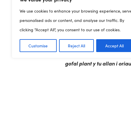
iawn o’r cyfraniad sylweddo
gofal plant y tu allan i or
We use cookies to enhance your browsing experience, serv
Clybiau Plant Cymru Kids’ 
personalised ads or content, and analyse our traffic. By
ddarpariaeth all-ysgol o an
clicking "Accept All", you consent to our use of cookies.
cymdeithasol ac emosiynol.
Customise
Reject All
Accept All
Rwyf hefyd yn croesawu’r f
gofal plant y tu allan i ori
allweddol barhaus o gyngo
Pob dymuniad da i bawb”
–
Diolch, Julie Morgan AS, y
Cymru Kids’ Clubs am eich ce