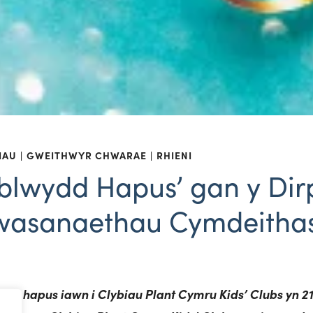
IAU
GWEITHWYR CHWARAE
RHIENI
blwydd Hapus’ gan y Dir
wasanaethau Cymdeithas
d hapus iawn i Clybiau Plant Cymru Kids’ Clubs yn 2