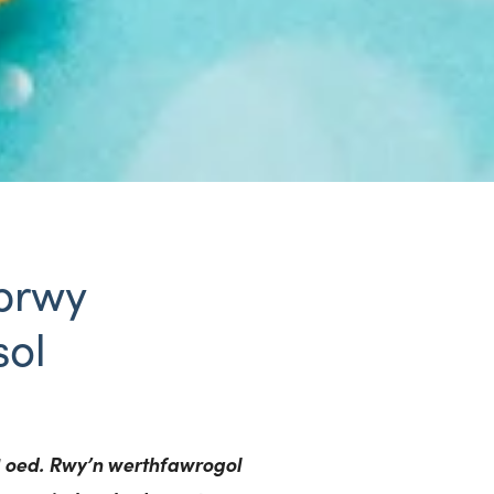
prwy
ol
1 oed. Rwy’n werthfawrogol