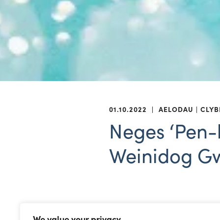
01.10.2022
|
AELODAU
CLYB
Neges ‘Pen-
Weinidog G
“Hoffwn ddymuno pen-blwyd
We value your privacy