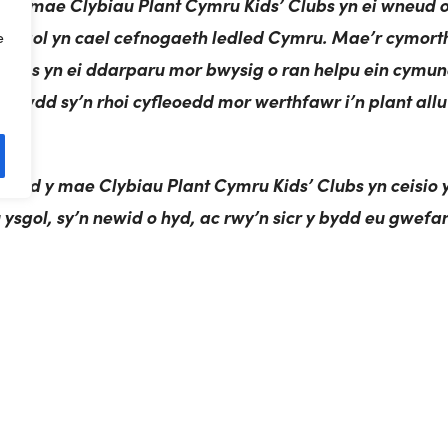
l y mae Clybiau Plant Cymru Kids’ Clubs yn ei wneud o
iau ysgol yn cael cefnogaeth ledled Cymru. Mae’r cymor
e
Clubs yn ei ddarparu mor bwysig o ran helpu ein cymu
sawdd sy’n rhoi cyfleoedd mor werthfawr i’n plant allu
fordd y mae Clybiau Plant Cymru Kids’ Clubs yn ceisio 
au ysgol, sy’n newid o hyd, ac rwy’n sicr y bydd eu gwef
r ac arweiniad i bawb sy’n ymwneud â’r maes hwn.
 Julie Morgan AS
 Dirprwy Weinidog Gwasanaethau Cymdeithasol, oddi wr
fnogaeth barhaus i ni ac i’r sector Gofal Plant Allysgol