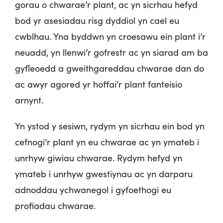
gorau o chwarae’r plant, ac yn sicrhau hefyd
bod yr asesiadau risg dyddiol yn cael eu
cwblhau. Yna byddwn yn croesawu ein plant i’r
neuadd, yn llenwi’r gofrestr ac yn siarad am ba
gyfleoedd a gweithgareddau chwarae dan do
ac awyr agored yr hoffai’r plant fanteisio
arnynt.
Yn ystod y sesiwn, rydym yn sicrhau ein bod yn
cefnogi’r plant yn eu chwarae ac yn ymateb i
unrhyw giwiau chwarae. Rydym hefyd yn
ymateb i unrhyw gwestiynau ac yn darparu
adnoddau ychwanegol i gyfoethogi eu
profiadau chwarae.