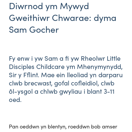
Diwrnod ym Mywyd
Gweithiwr Chwarae: dyma
Sam Gocher
Fy enw i yw Sam a fi yw Rheolwr Little
Disciples Childcare ym Mhenymynydd,
Sir y Fflint. Mae ein lleoliad yn darparu
clwb brecwast, gofal cofleidiol, clwb
ôl-ysgol a chlwb gwyliau i blant 3-11
oed.
Pan oeddwn yn blentyn, roeddwn bob amser