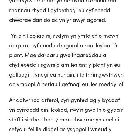
yn arsylwi ar blant yn defnyddio adnoddau
rhannau rhydd i gyfoethogi eu cyfleoedd
chwarae dan do ac yn yr awyr agored.
Yn ein lleoliad ni, rydym yn ymfalchïo mewn
darparu cyfleoedd rhagorol o ran llesiant i’r
plant. Mae darparu gweithgareddau a
chyfleoedd i sgwrsio am lesiant y plant yn eu
galluogi i fynegi eu hunain, i feithrin gwytnwch
ac ymdopi â heriau i gefnogi eu lles meddyliol.
Ar ddiwrnod arferol, cyn gynted ag y byddaf
yn cyrraedd ein lleoliad, rwy’n gweithio gyda’r
staff i sicrhau bod y man chwarae yn cael ei
sefydlu fel lle diogel ac ysgogol i wneud y