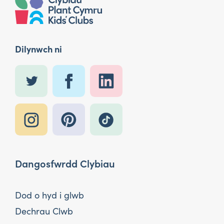
Dilynwch ni
Dangosfwrdd Clybiau
Dod o hyd i glwb
Dechrau Clwb