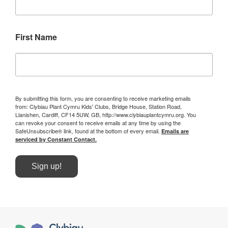
First Name
By submitting this form, you are consenting to receive marketing emails
from: Clybiau Plant Cymru Kids' Clubs, Bridge House, Station Road,
Llanishen, Cardiff, CF14 5UW, GB, http://www.clybiauplantcymru.org. You
can revoke your consent to receive emails at any time by using the
SafeUnsubscribe® link, found at the bottom of every email.
Emails are
serviced by Constant Contact.
Sign up!