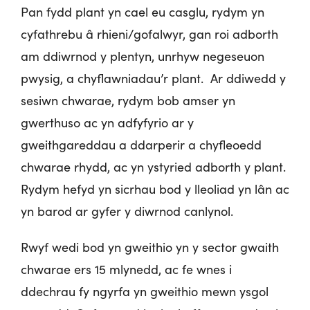
Pan fydd plant yn cael eu casglu, rydym yn
cyfathrebu â rhieni/gofalwyr, gan roi adborth
am ddiwrnod y plentyn, unrhyw negeseuon
pwysig, a chyflawniadau’r plant. Ar ddiwedd y
sesiwn chwarae, rydym bob amser yn
gwerthuso ac yn adfyfyrio ar y
gweithgareddau a ddarperir a chyfleoedd
chwarae rhydd, ac yn ystyried adborth y plant.
Rydym hefyd yn sicrhau bod y lleoliad yn lân ac
yn barod ar gyfer y diwrnod canlynol.
Rwyf wedi bod yn gweithio yn y sector gwaith
chwarae ers 15 mlynedd, ac fe wnes i
ddechrau fy ngyrfa yn gweithio mewn ysgol