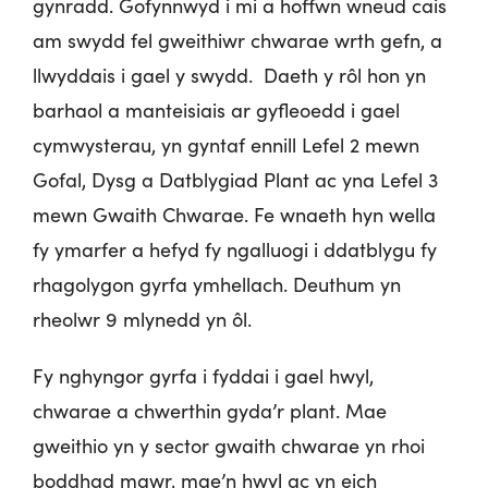
gynradd. Gofynnwyd i mi a hoffwn wneud cais
am swydd fel gweithiwr chwarae wrth gefn, a
llwyddais i gael y swydd. Daeth y rôl hon yn
barhaol a manteisiais ar gyfleoedd i gael
cymwysterau, yn gyntaf ennill Lefel 2 mewn
Gofal, Dysg a Datblygiad Plant ac yna Lefel 3
mewn Gwaith Chwarae. Fe wnaeth hyn wella
fy ymarfer a hefyd fy ngalluogi i ddatblygu fy
rhagolygon gyrfa ymhellach. Deuthum yn
rheolwr 9 mlynedd yn ôl.
Fy nghyngor gyrfa i fyddai i gael hwyl,
chwarae a chwerthin gyda’r plant. Mae
gweithio yn y sector gwaith chwarae yn rhoi
boddhad mawr, mae’n hwyl ac yn eich