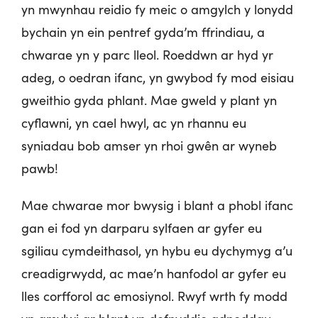
yn mwynhau reidio fy meic o amgylch y lonydd
bychain yn ein pentref gyda’m ffrindiau, a
chwarae yn y parc lleol. Roeddwn ar hyd yr
adeg, o oedran ifanc, yn gwybod fy mod eisiau
gweithio gyda phlant. Mae gweld y plant yn
cyflawni, yn cael hwyl, ac yn rhannu eu
syniadau bob amser yn rhoi gwên ar wyneb
pawb!
Mae chwarae mor bwysig i blant a phobl ifanc
gan ei fod yn darparu sylfaen ar gyfer eu
sgiliau cymdeithasol, yn hybu eu dychymyg a’u
creadigrwydd, ac mae’n hanfodol ar gyfer eu
lles corfforol ac emosiynol. Rwyf wrth fy modd