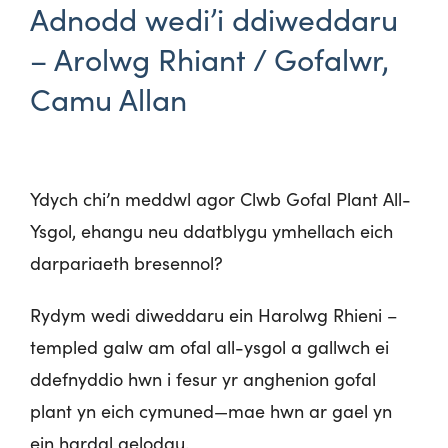
Adnodd wedi’i ddiweddaru
– Arolwg Rhiant / Gofalwr,
Camu Allan
Ydych chi’n meddwl agor Clwb Gofal Plant All-
Ysgol, ehangu neu ddatblygu ymhellach eich
darpariaeth bresennol?
Rydym wedi diweddaru ein Harolwg Rhieni –
templed galw am ofal all-ysgol a gallwch ei
ddefnyddio hwn i fesur yr anghenion gofal
plant yn eich cymuned—mae hwn ar gael yn
ein hardal aelodau.