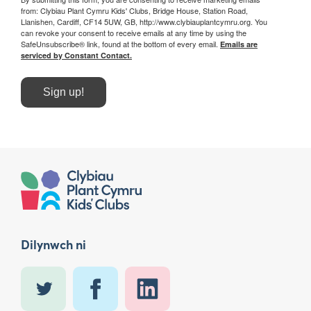
from: Clybiau Plant Cymru Kids' Clubs, Bridge House, Station Road,
Llanishen, Cardiff, CF14 5UW, GB, http://www.clybiauplantcymru.org. You
can revoke your consent to receive emails at any time by using the
SafeUnsubscribe® link, found at the bottom of every email.
Emails are
serviced by Constant Contact.
Sign up!
Dilynwch ni