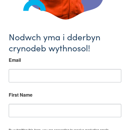
Nodwch yma i dderbyn
crynodeb wythnosol!
Email
First Name
By submitting this form, you are consenting to receive marketing emails