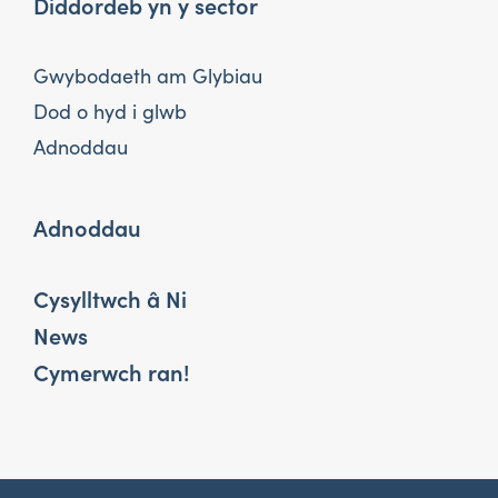
Diddordeb yn y sector
Gwybodaeth am Glybiau
Dod o hyd i glwb
Adnoddau
Adnoddau
Cysylltwch â Ni
News
Cymerwch ran!