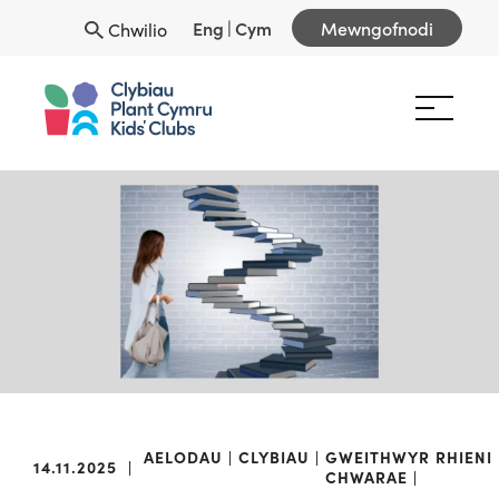
Eng
|
Cym
Mewngofnodi
Chwilio
AELODAU
CLYBIAU
GWEITHWYR
RHIENI
14.11.2025
|
CHWARAE