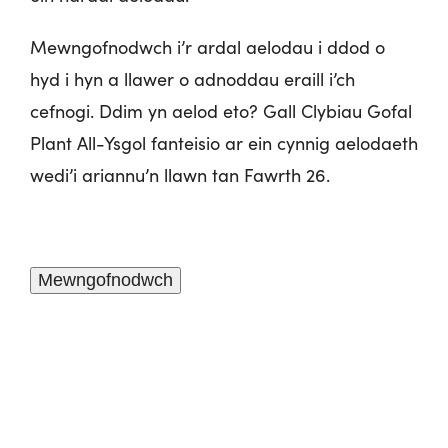
Mewngofnodwch i’r ardal aelodau i ddod o
hyd i hyn a llawer o adnoddau eraill i’ch
cefnogi. Ddim yn aelod eto? Gall Clybiau Gofal
Plant All-Ysgol fanteisio ar ein cynnig aelodaeth
wedi’i ariannu’n llawn tan Fawrth 26.
Mewngofnodwch