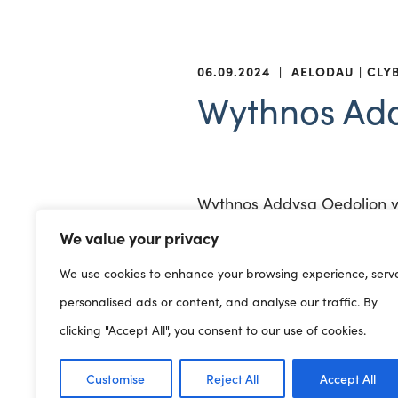
06.09.2024
|
AELODAU
CLY
Wythnos Add
Wythnos Addysg Oedolion y
yn cymryd rhan bob blwydd
We value your privacy
partneriaeth â Llywodraeth 
We use cookies to enhance your browsing experience, serv
personalised ads or content, and analyse our traffic. By
clicking "Accept All", you consent to our use of cookies.
Nod yr ymgyrch yw ysbrydol
Customise
Reject All
Accept All
bywyd a thrwy gydol oes. B