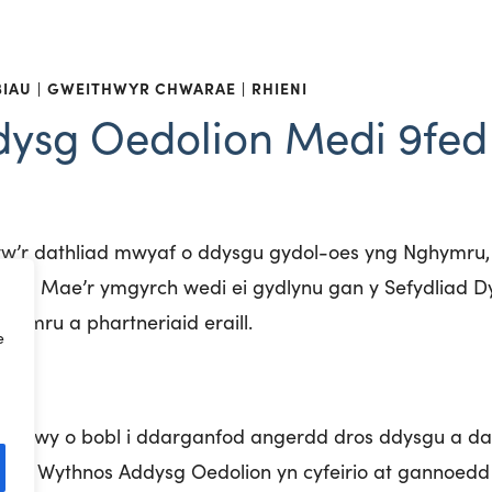
BIAU
GWEITHWYR CHWARAE
RHIENI
ysg Oedolion Medi 9fed 
w’r dathliad mwyaf o ddysgu gydol-oes yng Nghymru, â
yn. Mae’r ymgyrch wedi ei gydlynu gan y Sefydliad 
Cymru a phartneriaid eraill.
e
i mwy o bobl i ddarganfod angerdd dros ddysgu a datb
ydd Wythnos Addysg Oedolion yn cyfeirio at gannoedd