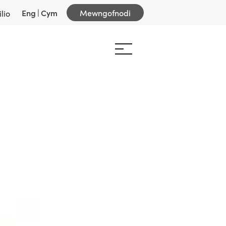
Eng
|
Cym
Mewngofnodi
lio