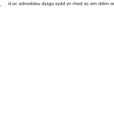
agored ac adnoddau dysgu sydd yn rhad ac am ddim an
dderbyn
osol!