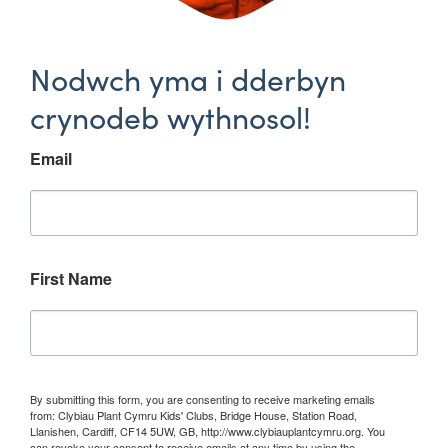
Nodwch yma i dderbyn
crynodeb wythnosol!
Email
First Name
By submitting this form, you are consenting to receive marketing emails
from: Clybiau Plant Cymru Kids' Clubs, Bridge House, Station Road,
Llanishen, Cardiff, CF14 5UW, GB, http://www.clybiauplantcymru.org. You
can revoke your consent to receive emails at any time by using the