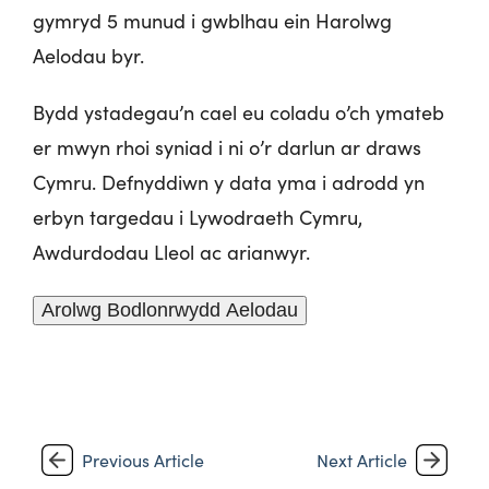
gymryd 5 munud i gwblhau ein Harolwg
Aelodau byr.
Bydd ystadegau’n cael eu coladu o’ch ymateb
er mwyn rhoi syniad i ni o’r darlun ar draws
Cymru. Defnyddiwn y data yma i adrodd yn
erbyn targedau i Lywodraeth Cymru,
Awdurdodau Lleol ac arianwyr.
Arolwg Bodlonrwydd Aelodau
Previous Article
Next Article