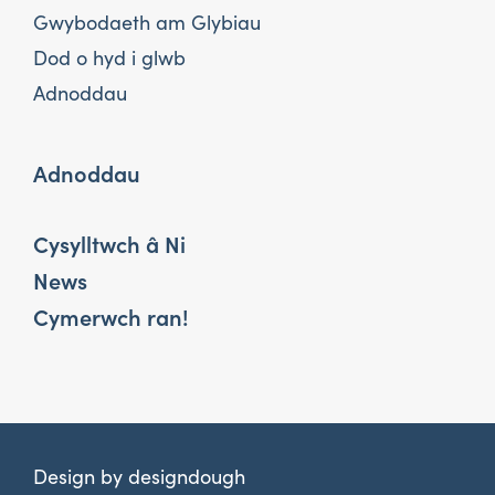
Gwybodaeth am Glybiau
Dod o hyd i glwb
Adnoddau
Adnoddau
Cysylltwch â Ni
News
Cymerwch ran!
Design by
designdough