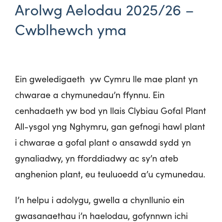
Arolwg Aelodau 2025/26 –
Cwblhewch yma
Ein gweledigaeth yw Cymru lle mae plant yn
chwarae a chymunedau’n ffynnu. Ein
cenhadaeth yw bod yn llais Clybiau Gofal Plant
All-ysgol yng Nghymru, gan gefnogi hawl plant
i chwarae a gofal plant o ansawdd sydd yn
gynaliadwy, yn fforddiadwy ac sy’n ateb
anghenion plant, eu teuluoedd a’u cymunedau.
I’n helpu i adolygu, gwella a chynllunio ein
gwasanaethau i’n haelodau, gofynnwn ichi