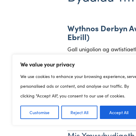
Wythnos Derbyn Aw
Ebrill)
Gall unigolion ag awtistiae
greadigrwydd a lefelau gwe
We value your privacy
Anogwch eich gweithle i ge
We use cookies to enhance your browsing experience, serv
Siale
eleni. Mae yna hefyd
personalised ads or content, and analyse our traffic. By
arian.
clicking "Accept All", you consent to our use of cookies.
Gymdeithas G
Ymunwch â’r
Customise
Reject All
Accept All
DU.
Mis Ymwybydiaeth o 