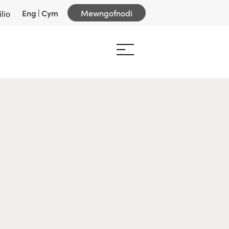
Eng
|
Cym
Mewngofnodi
lio