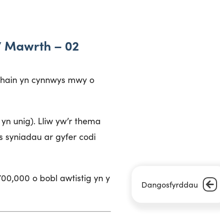
7 Mawrth – 02
r rhain yn cynnwys mwy o
yn unig). Lliw yw’r thema
s syniadau ar gyfer codi
700,000 o bobl awtistig yn y
Dangosfyrddau