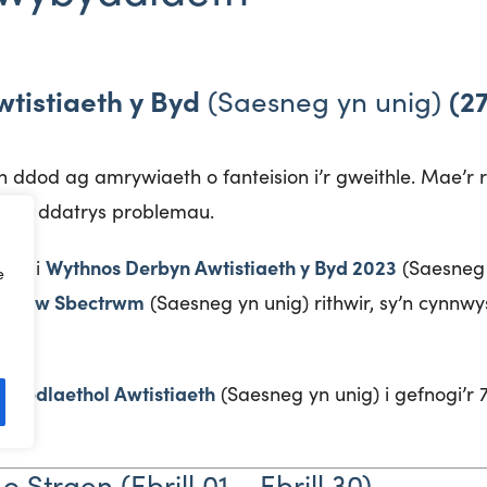
tistiaeth y Byd
(2
(Saesneg yn unig)
th ddod ag amrywiaeth o fanteision i’r gweithle. Mae’
ll o ddatrys problemau.
Wythnos Derbyn Awtistiaeth y Byd 2023
fnogi
(Saesneg 
e
ns Lliw Sbectrwm
(Saesneg yn unig) rithwir, sy’n cynnwy
enedlaethol Awtistiaeth
(Saesneg yn unig) i gefnogi’r 
Straen (Ebrill 01 – Ebrill 30)