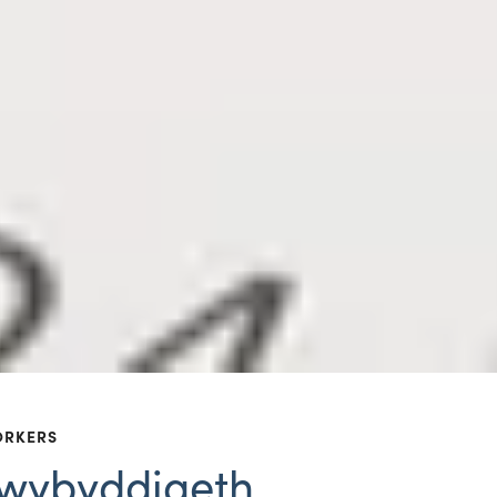
ORKERS
wybyddiaeth