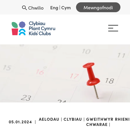
Eng
|
Cym
Mewngofnodi
Chwilio
AELODAU
CLYBIAU
GWEITHWYR
RHIENI
05.01.2024
|
CHWARAE