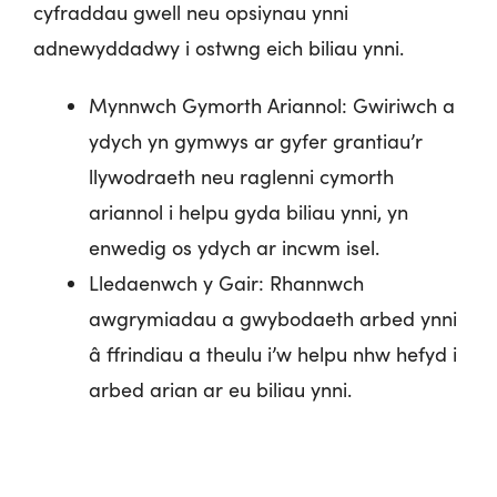
cyfraddau gwell neu opsiynau ynni
adnewyddadwy i ostwng eich biliau ynni.
Mynnwch Gymorth Ariannol: Gwiriwch a
ydych yn gymwys ar gyfer grantiau’r
llywodraeth neu raglenni cymorth
ariannol i helpu gyda biliau ynni, yn
enwedig os ydych ar incwm isel.
Lledaenwch y Gair: Rhannwch
awgrymiadau a gwybodaeth arbed ynni
â ffrindiau a theulu i’w helpu nhw hefyd i
arbed arian ar eu biliau ynni.