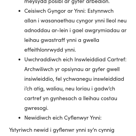
meysydd posibl ar gyfer arbedion.
Ceisiwch Gyngor ar Ynni: Estynnwch
allan i wasanaethau cyngor ynni lleol neu
adnoddau ar-lein i gael awgrymiadau ar
leihau gwastraff ynni a gwella
effeithlonrwydd ynni.
Uwchraddiwch eich Inswleiddiad Cartref:
Archwiliwch yr opsiynau ar gyfer gwell
insiwleiddio, fel ychwanegu inswleiddiad
i’ch atig, waliau, neu loriau i gadw’ch
cartref yn gynhesach a lleihau costau
gwresogi.
Newidiwch eich Cyflenwyr Ynni:
Ystyriwch newid i gyflenwr ynni sy’n cynnig