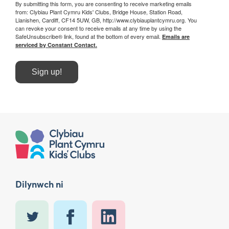
By submitting this form, you are consenting to receive marketing emails
from: Clybiau Plant Cymru Kids' Clubs, Bridge House, Station Road,
Llanishen, Cardiff, CF14 5UW, GB, http://www.clybiauplantcymru.org. You
can revoke your consent to receive emails at any time by using the
SafeUnsubscribe® link, found at the bottom of every email.
Emails are
serviced by Constant Contact.
Sign up!
Dilynwch ni