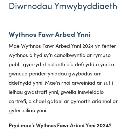
Diwrnodau Ymwybyddiaeth
Wythnos Fawr Arbed Ynni
Mae Wythnos Fawr Arbed Ynni 2024 yn fenter
wythnos o hyd sy’n canolbwyntio ar rymuso
pobl i gymryd rheolaeth o’u defnydd o ynni a
gwneud penderfyniadau gwybodus am
ddefnydd ynni. Mae’n rhoi arweiniad ar sut i
leihau gwastraff ynni, gwella inswleiddio
cartrefi, a chael gafael ar gymorth ariannol ar
gyfer biliau ynni.
Pryd mae’r Wythnos Fawr Arbed Ynni 2024?