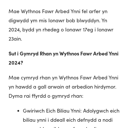
Mae Wythnos Fawr Arbed Ynni fel arfer yn
digwydd ym mis Ionawr bob blwyddyn. Yn
2024, bydd yn rhedeg o Ionawr 17eg i Ionawr
23ain.
Sut i Gymryd Rhan yn Wythnos Fawr Arbed Ynni
2024?
Mae cymryd rhan yn Wythnos Fawr Arbed Ynni
yn hawdd a gall arwain at arbedion hirdymor.
Dyma rai ffyrdd o gymryd rhan:
Gwiriwch Eich Biliau Ynni: Adolygwch eich
biliau ynni i ddeall eich defnydd a nodi