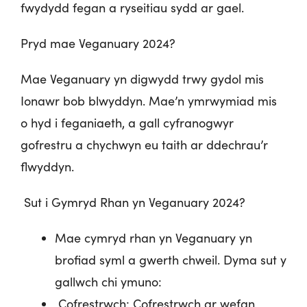
fwydydd fegan a ryseitiau sydd ar gael.
Pryd mae Veganuary 2024?
Mae Veganuary yn digwydd trwy gydol mis
Ionawr bob blwyddyn. Mae’n ymrwymiad mis
o hyd i feganiaeth, a gall cyfranogwyr
gofrestru a chychwyn eu taith ar ddechrau’r
flwyddyn.
Sut i Gymryd Rhan yn Veganuary 2024?
Mae cymryd rhan yn Veganuary yn
brofiad syml a gwerth chweil. Dyma sut y
gallwch chi ymuno:
Cofrestrwch: Cofrestrwch ar wefan