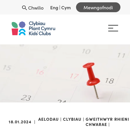
Eng
|
Cym
Mewngofnodi
Chwilio
AELODAU
CLYBIAU
GWEITHWYR
RHIENI
18.01.2024
|
CHWARAE