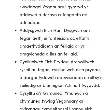
swyddogol Veganuary i gymryd yr
addewid a derbyn cefnogaeth ac
adnoddau.
Addysgwch Eich Hun: Dysgwch am
feganiaeth, ei fanteision, ac effaith
amaethyddiaeth anifeiliaid ar yr
amgylchedd a lles anifeiliaid.
Cynlluniwch Eich Prydau: Archwiliwch
ryseitiau fegan, cynlluniwch eich prydau,
a darganfyddwch ddewisiadau eraill sy’n
seiliedig ar blanhigion i’ch hoff fwydydd.
Cysylltu â’r Gymuned: Ymunwch â
chymuned fywiog Veganuary ar
gyfryngau cymdeithasol i rannu eich