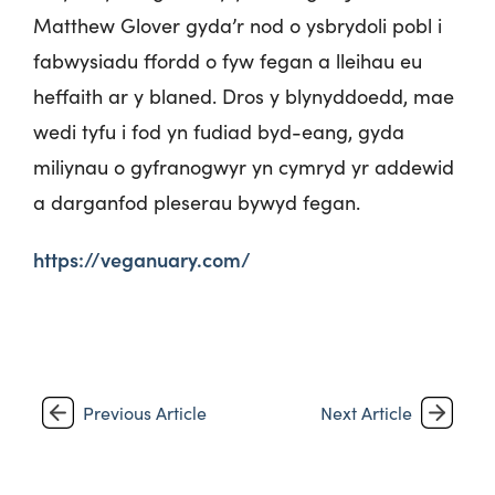
Matthew Glover gyda’r nod o ysbrydoli pobl i
fabwysiadu ffordd o fyw fegan a lleihau eu
heffaith ar y blaned. Dros y blynyddoedd, mae
wedi tyfu i fod yn fudiad byd-eang, gyda
miliynau o gyfranogwyr yn cymryd yr addewid
a darganfod pleserau bywyd fegan.
https://veganuary.com/
Previous Article
Next Article