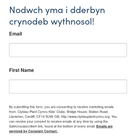
Nodwch yma i dderbyn
crynodeb wythnosol!
Email
First Name
By submitting this form, you are consenting to receive marketing emails
from: Clybiau Plant Cymru Kids' Clubs, Bridge House, Station Road,
Llanishen, Cardiff, CF14 5UW, GB, http://www.clybiauplantcymru.org. You
can revoke your consent to receive emails at any time by using the
SafeUnsubscribe® link, found at the bottom of every email.
Emails are
serviced by Constant Contact.