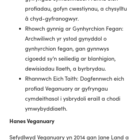
profiadau, gofyn cwestiynau, a chysylltu
â chyd-gyfranogwyr.
Rhowch gynnig ar Gynhyrchion Fegan:
Archwiliwch yr ystod gynyddol o
gynhyrchion fegan, gan gynnwys
cigoedd sy’n seiliedig ar blanhigion,
dewisiadau llaeth, a byrbrydau.
Rhannwch Eich Taith: Dogfennwch eich
profiad Veganuary ar gyfryngau
cymdeithasol i ysbrydoli eraill a chodi
ymwybyddiaeth.
Hanes Veganuary
Sefydlwyd Veganuary yn 2014 gan Jane Land a