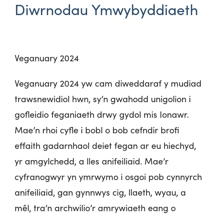
Diwrnodau Ymwybyddiaeth
Veganuary 2024
Veganuary 2024 yw cam diweddaraf y mudiad
trawsnewidiol hwn, sy’n gwahodd unigolion i
gofleidio feganiaeth drwy gydol mis Ionawr.
Mae’n rhoi cyfle i bobl o bob cefndir brofi
effaith gadarnhaol deiet fegan ar eu hiechyd,
yr amgylchedd, a lles anifeiliaid. Mae’r
cyfranogwyr yn ymrwymo i osgoi pob cynnyrch
anifeiliaid, gan gynnwys cig, llaeth, wyau, a
mêl, tra’n archwilio’r amrywiaeth eang o