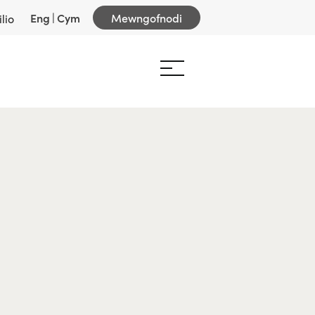
Eng
|
Cym
Mewngofnodi
lio