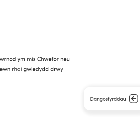
iwrnod ym mis Chwefor neu
 mewn rhai gwledydd drwy
Dangosfyrddau
Next Article