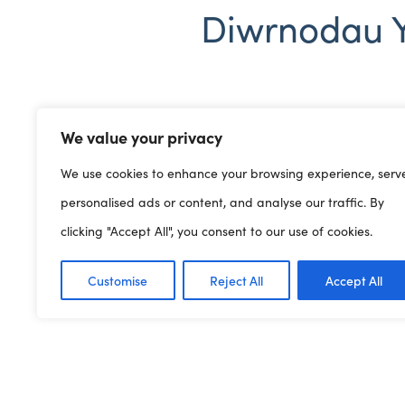
Diwrnodau 
Diwrnod Crempog/Pancos/F
We value your privacy
Dydd Mawrth Ynyd (a elwi
We use cookies to enhance your browsing experience, serv
fis Mawrth cyn dydd Merche
personalised ads or content, and analyse our traffic. By
fwyta pancos.
clicking "Accept All", you consent to our use of cookies.
Fe welwch rysáit hawdd a
Customise
Reject All
Accept All
Previous Article