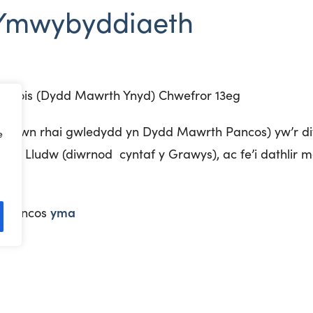
Ymwybyddiaeth
frois (Dydd Mawrth Ynyd) Chwefror 13
eg
r mewn rhai gwledydd yn Dydd Mawrth Pancos) yw’r d
e
r y Lludw (diwrnod cyntaf y Grawys), ac fe’i dathlir
yma
m bancos