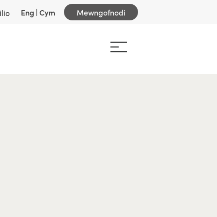
Eng
|
Cym
Mewngofnodi
lio