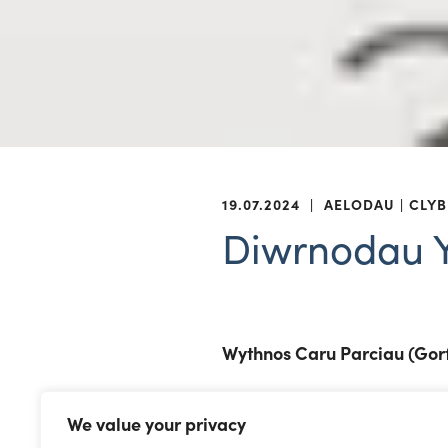
19.07.2024
|
AELODAU
CLYB
Diwrnodau 
Wythnos Caru Parciau (Gor
Dathliad wythnos o hyd yw 
We value your privacy
mannau gwyrdd yn ei chwara