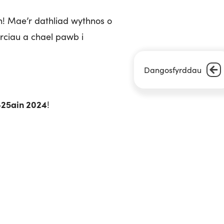
n! Mae’r dathliad wythnos o
rciau a chael pawb i
Dangosfyrddau
–25ain 2024
!
sgu, a’u henwau? Beth am