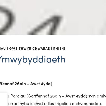
IAU
GWEITHWYR CHWARAE
RHIENI
Ymwybyddiaeth
ffennaf 26ain – Awst 4ydd)
Caru Parciau (Gorffennaf 26ain – Awst 4ydd) sy’n amly
e o ran hybu iechyd a lles trigolion a chymunedau.