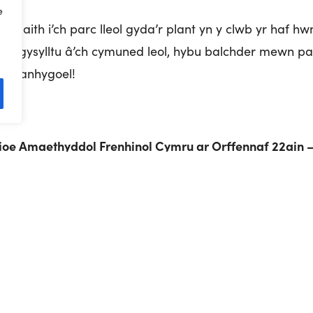
e
daith i’ch parc lleol gyda’r plant yn y clwb yr haf hw
 i ymgysylltu â’ch cymuned leol, hybu balchder mewn pa
dd anhygoel!
ioe Amaethyddol Frenhinol Cymru ar Orffennaf 22ain 
erm, beth maen nhw’n ei fwyta, ym mhle maen nhw’n cy
feiliaid a dylunio rosét i’r enillydd?