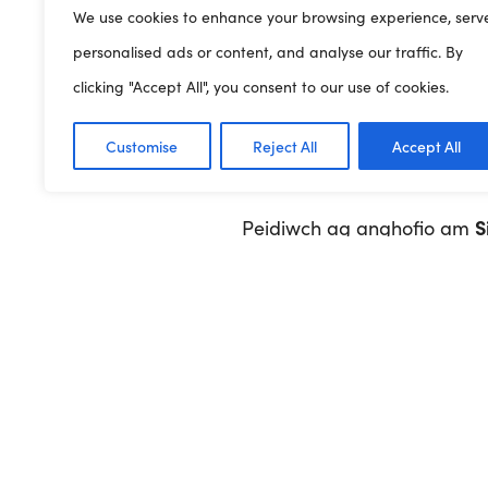
We use cookies to enhance your browsing experience, serv
Trefnwch ddigwyddiadau neu 
personalised ads or content, and analyse our traffic. By
hyd hwn yn gyfle perffaith
clicking "Accept All", you consent to our use of cookies.
fwynhau eich mannau gwyr
Customise
Reject All
Accept All
S
Peidiwch ag anghofio am
Dysgwch am anifeiliaid ff
gynnal cystadleuaeth i’ch ani
Ewch i’r wefan