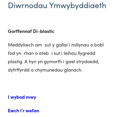
Diwrnodau Ymwybyddiaeth
Gorffennaf Di-blastic
Meddyliwch am sut y gallai i miliynau o bobl
fod yn rhan o ateb i sut i leihau llygredd
plastig. A hyn yn gymorth i gael strydoedd,
dyfrffyrdd a chymunedau glanach.
I wybod mwy
Ewch i’r wefan