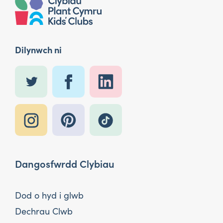
Dilynwch ni
Dangosfwrdd Clybiau
Dod o hyd i glwb
Dechrau Clwb