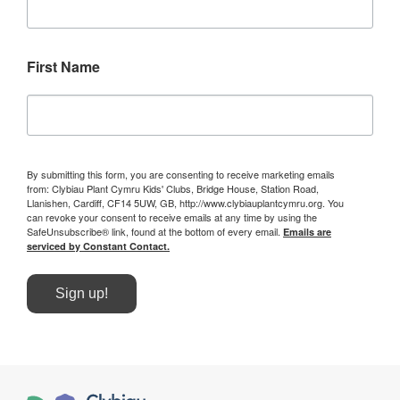
First Name
By submitting this form, you are consenting to receive marketing emails
from: Clybiau Plant Cymru Kids' Clubs, Bridge House, Station Road,
Llanishen, Cardiff, CF14 5UW, GB, http://www.clybiauplantcymru.org. You
can revoke your consent to receive emails at any time by using the
SafeUnsubscribe® link, found at the bottom of every email.
Emails are
serviced by Constant Contact.
Sign up!