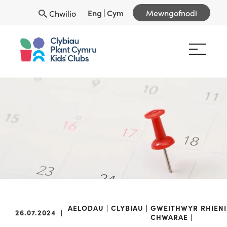
Eng
|
Cym
Mewngofnodi
Chwilio
AELODAU
CLYBIAU
GWEITHWYR
RHIENI
26.07.2024
|
CHWARAE