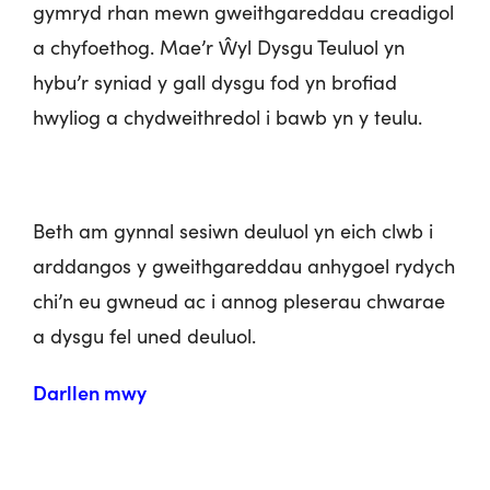
gymryd rhan mewn gweithgareddau creadigol
a chyfoethog. Mae’r Ŵyl Dysgu Teuluol yn
hybu’r syniad y gall dysgu fod yn brofiad
hwyliog a chydweithredol i bawb yn y teulu.
Beth am gynnal sesiwn deuluol yn eich clwb i
arddangos y gweithgareddau anhygoel rydych
chi’n eu gwneud ac i annog pleserau chwarae
a dysgu fel uned deuluol.
Darllen mwy