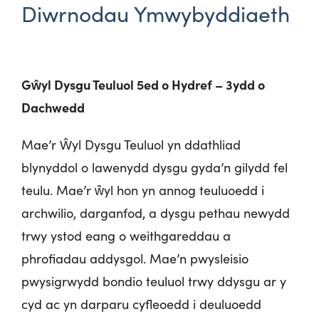
Diwrnodau Ymwybyddiaeth
Gŵyl Dysgu Teuluol 5ed o Hydref – 3ydd o
Dachwedd
Mae’r Ŵyl Dysgu Teuluol yn ddathliad
blynyddol o lawenydd dysgu gyda’n gilydd fel
teulu. Mae’r ŵyl hon yn annog teuluoedd i
archwilio, darganfod, a dysgu pethau newydd
trwy ystod eang o weithgareddau a
phrofiadau addysgol. Mae’n pwysleisio
pwysigrwydd bondio teuluol trwy ddysgu ar y
cyd ac yn darparu cyfleoedd i deuluoedd