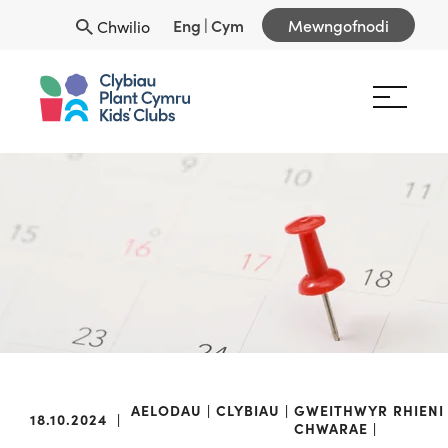
Eng
|
Cym
Mewngofnodi
Chwilio
AELODAU
CLYBIAU
GWEITHWYR
RHIENI
18.10.2024
|
CHWARAE