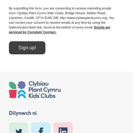
By submitting this form, you are consenting to receive marketing emails
from: Clybiau Plant Cymru Kids' Clubs, Bridge House, Station Road,
Llanishen, Cardiff, CF14 5UW, GB, http://www.clybiauplantcymru.org. You
can revoke your consent to receive emails at any time by using the
SafeUnsubscribe® link, found at the bottom of every email.
Emails are
serviced by Constant Contact.
Sign up!
Dilynwch ni