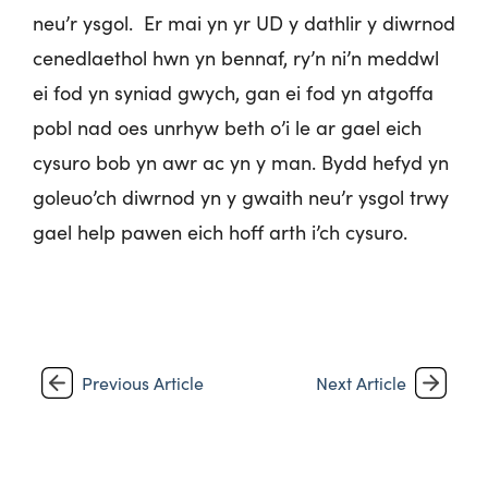
neu’r ysgol. Er mai yn yr UD y dathlir y diwrnod
cenedlaethol hwn yn bennaf, ry’n ni’n meddwl
ei fod yn syniad gwych, gan ei fod yn atgoffa
pobl nad oes unrhyw beth o’i le ar gael eich
cysuro bob yn awr ac yn y man. Bydd hefyd yn
goleuo’ch diwrnod yn y gwaith neu’r ysgol trwy
gael help pawen eich hoff arth i’ch cysuro.
Previous Article
Next Article