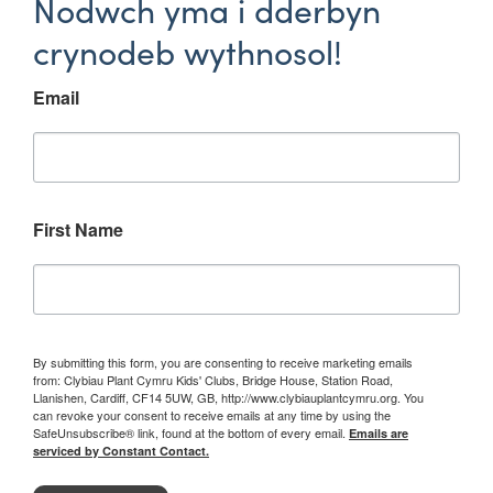
Nodwch yma i dderbyn
crynodeb wythnosol!
Email
First Name
By submitting this form, you are consenting to receive marketing emails
from: Clybiau Plant Cymru Kids' Clubs, Bridge House, Station Road,
Llanishen, Cardiff, CF14 5UW, GB, http://www.clybiauplantcymru.org. You
can revoke your consent to receive emails at any time by using the
SafeUnsubscribe® link, found at the bottom of every email.
Emails are
serviced by Constant Contact.