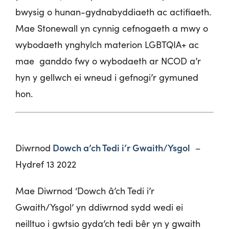
bwysig o hunan-gydnabyddiaeth ac actifiaeth.
Mae
Stonewall
yn cynnig cefnogaeth a mwy o
wybodaeth ynghylch materion LGBTQIA+ ac
mae ganddo fwy o wybodaeth ar NCOD a’r
hyn y gellwch ei wneud i gefnogi’r gymuned
hon.
Dowch a’ch Tedi i’r Gwaith/Ysgol
Diwrnod
–
Hydref 13 2022
Mae Diwrnod ‘Dowch â’ch Tedi i’r
Gwaith/Ysgol’ yn ddiwrnod sydd wedi ei
neilltuo i gwtsio gyda’ch tedi bêr yn y gwaith