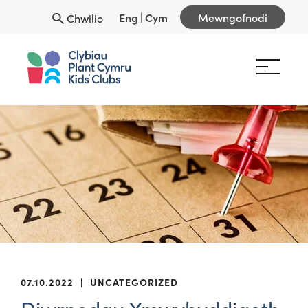
Eng
|
Cym
Mewngofnodi
Chwilio
07.10.2022
|
UNCATEGORIZED