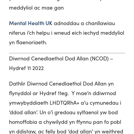
meddyliol ac mae gan
Mental Health UK
adnoddau a chanllawiau
niferus i’ch helpu i wneud eich iechyd meddyliol
yn flaenoriaeth.
Diwrnod Cenedlaethol Dod Allan (NCOD) –
Hydref 11 2022
Dathlir Diwrnod Cenedlaethol Dod Allan yn
flynyddol ar Hydref 11
eg
. Y mae’n ddiwrnod
ymwybyddiaeth LHDTQRhA+ a’u cymunedau i
‘ddod allan’. Un o’i gredoau sylfaenol yw bod
homoffobia a chywilydd yn ffynnu pan fo pobl
yn ddistaw, ac felly bod ‘dod allan’ yn weithred