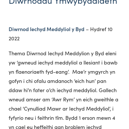
Diwrnodau Ymwybyddiaeth
Diwrnod Iechyd Meddyliol y Byd
– Hydref 10
2022
Thema Diwrnod Iechyd Meddylion y Byd eleni
yw ‘gwneud iechyd meddyliol a llesiant i bawb
yn flaenoriaeth fyd-eang’. Mae’r ymgyrch yn
gofyn i chi ofalu amdanoch ‘eich hun’ pan
ddaw hi’n fater o’ch iechyd meddyliol. Gallech
wneud amser am ‘Awr Rym’ yn eich gweithle a
chael ‘Cynulliad Mawr ar Iechyd Meddyliol’, i
fyfyrio neu i feithrin tîm. Bydd 1 erson mewn 4
yn cael eu heffeithi gan broblem iechyd