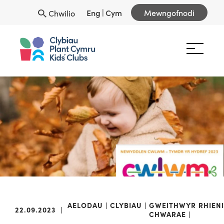
Eng
|
Cym
Mewngofnodi
Chwilio
AELODAU
CLYBIAU
GWEITHWYR
RHIENI
22.09.2023
|
CHWARAE