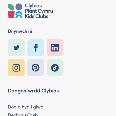
Dilynwch ni
Dangosfwrdd Clybiau
Dod o hyd i glwb
Dechrau Clwb