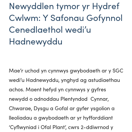
Newyddlen tymor yr Hydref
Cwlwm: Y Safonau Gofynnol
Cenedlaethol wedi’u
Hadnewyddu
Mae’r uchod yn cynnwys gwybodaeth ar y SGC
wedi’u Hadnewyddu, ynghyd ag astudiaethau
achos. Maent hefyd yn cynnwys y gyfres
newydd o adnoddau Plentyndod Cynnar,
Chwarae, Dysgu a Gofal ar gyfer ysgolion a
lleoliadau a gwybodaeth ar yr hyfforddiant
‘Cyflwyniad i Ofal Plant’, cwrs 2-ddiwrnod y