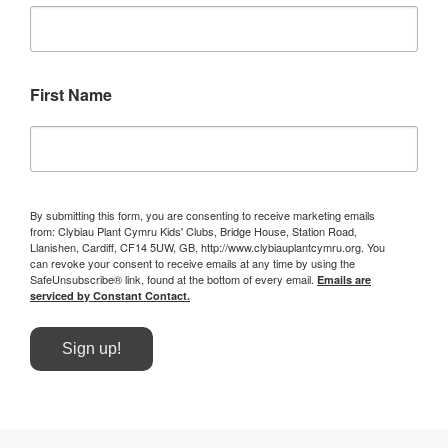
First Name
By submitting this form, you are consenting to receive marketing emails
from: Clybiau Plant Cymru Kids' Clubs, Bridge House, Station Road,
Llanishen, Cardiff, CF14 5UW, GB, http://www.clybiauplantcymru.org. You
can revoke your consent to receive emails at any time by using the
SafeUnsubscribe® link, found at the bottom of every email.
Emails are
serviced by Constant Contact.
Sign up!