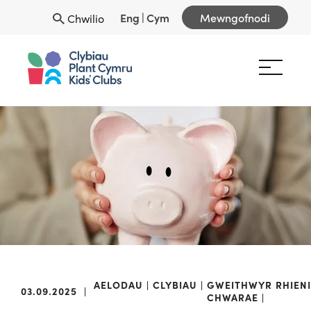
Eng
|
Cym
Mewngofnodi
Chwilio
AELODAU
CLYBIAU
GWEITHWYR
RHIENI
03.09.2025
|
CHWARAE