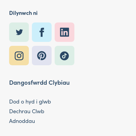
Dilynwch ni
Dangosfwrdd Clybiau
Dod o hyd i glwb
Dechrau Clwb
Adnoddau