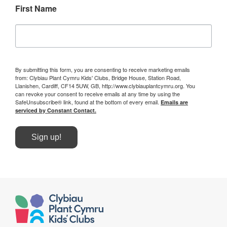
First Name
By submitting this form, you are consenting to receive marketing emails
from: Clybiau Plant Cymru Kids' Clubs, Bridge House, Station Road,
Llanishen, Cardiff, CF14 5UW, GB, http://www.clybiauplantcymru.org. You
can revoke your consent to receive emails at any time by using the
SafeUnsubscribe® link, found at the bottom of every email.
Emails are
serviced by Constant Contact.
Sign up!