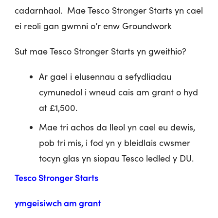
cadarnhaol. Mae Tesco Stronger Starts yn cael
ei reoli gan gwmni o’r enw Groundwork
Sut mae Tesco Stronger Starts yn gweithio?
Ar gael i elusennau a sefydliadau
cymunedol i wneud cais am grant o hyd
at £1,500.
Mae tri achos da lleol yn cael eu dewis,
pob tri mis, i fod yn y bleidlais cwsmer
tocyn glas yn siopau Tesco ledled y DU.
Tesco Stronger Starts
ymgeisiwch
am grant