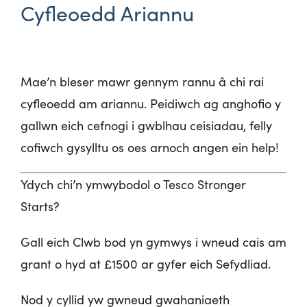
Cyfleoedd Ariannu
Mae’n bleser mawr gennym rannu â chi rai
cyfleoedd am ariannu. Peidiwch ag anghofio y
gallwn eich cefnogi i gwblhau ceisiadau, felly
cofiwch gysylltu os oes arnoch angen ein help!
Ydych chi’n ymwybodol o Tesco Stronger
Starts?
Gall eich Clwb bod
yn gymwys i wneud cais am
grant o hyd at £1500 ar gyfer eich Sefydliad.
Nod y cyllid yw gwneud gwahaniaeth