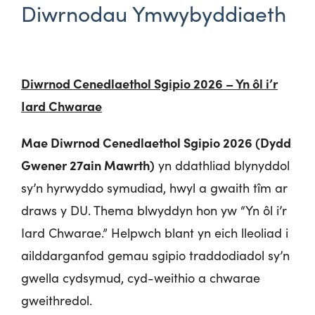
Diwrnodau Ymwybyddiaeth
Diwrnod Cenedlaethol Sgipio 2026 – Yn ôl i’r
Iard Chwarae
Mae Diwrnod Cenedlaethol Sgipio 2026 (Dydd
Gwener 27ain Mawrth)
yn ddathliad blynyddol
sy’n hyrwyddo symudiad, hwyl a gwaith tîm ar
draws y DU. Thema blwyddyn hon yw “Yn ôl i’r
Iard Chwarae.” Helpwch blant yn eich lleoliad i
ailddarganfod gemau sgipio traddodiadol sy’n
gwella cydsymud, cyd-weithio a chwarae
gweithredol.