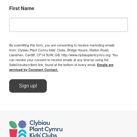
First Name
By submitting this form, you are consenting to receive marketing emails
from: Clybiau Plant Cymru Kids' Clubs, Bridge House, Station Road,
Llanishen, Cardiff, CF14 5UW, GB, http://www.clybiauplantcymru.org. You
can revoke your consent to receive emails at any time by using the
SafeUnsubscribe® link, found at the bottom of every email.
Emails are
serviced by Constant Contact.
Sign up!