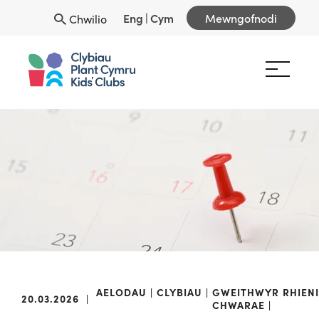
Eng
|
Cym
Mewngofnodi
Chwilio
AELODAU
CLYBIAU
GWEITHWYR
RHIENI
20.03.2026
|
CHWARAE