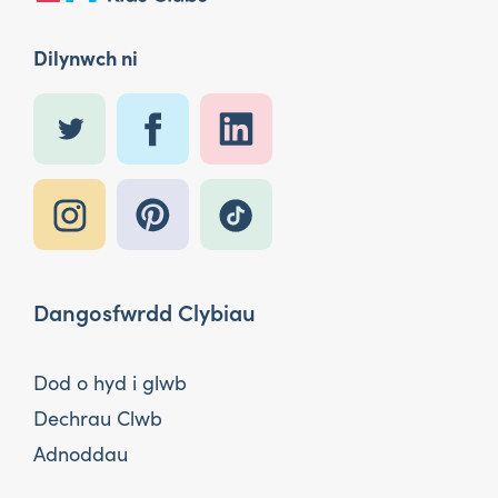
Dilynwch ni
Dangosfwrdd Clybiau
Dod o hyd i glwb
Dechrau Clwb
Adnoddau