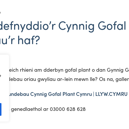
D
defnyddio’r Cynnig Gofal
u’r haf?
ych eich rhieni am dderbyn gofal plant o dan Gynnig Go
e
undebau oriau gwyliau ar-lein mewn lle? Os na, gallent g
i cytundebau Cynnig Gofal Plant Cymru | LLYW.CYMRU
ymorth genedlaethol ar 03000 628 628