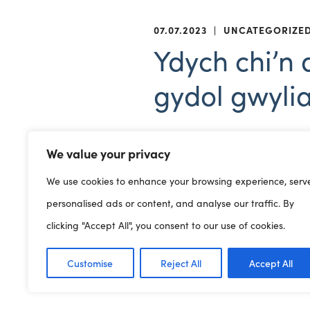
07.07.2023
|
UNCATEGORIZE
Ydych chi’n 
gydol gwylia
We value your privacy
Ddarparwyr gofal plant, yd
We use cookies to enhance your browsing experience, serv
gwyliau’r ysgol? A yw eu Cyt
personalised ads or content, and analyse our traffic. By
Darparwyr yn rheol
Ewch i
clicking "Accept All", you consent to our use of cookies.
Neu ffoniwch ein llinell g
Customise
Reject All
Accept All