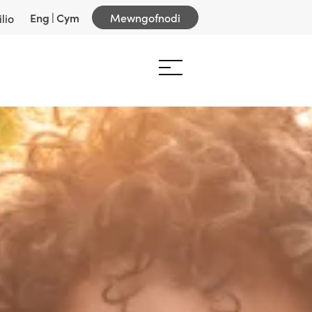
Eng
|
Cym
Mewngofnodi
lio