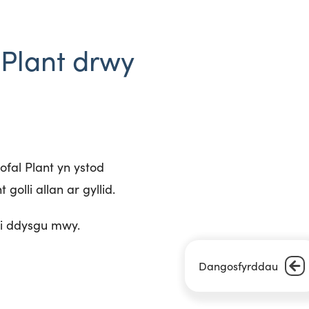
 Plant drwy
fal Plant yn ystod
olli allan ar gyllid.
i ddysgu mwy.
Dangosfyrddau