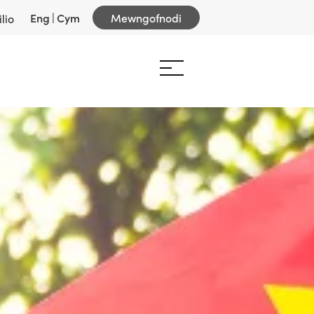
Eng
|
Cym
Mewngofnodi
lio