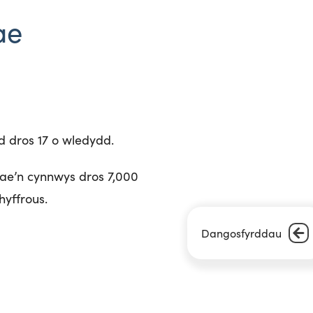
ae
d dros 17 o wledydd.
Mae’n cynnwys dros 7,000
hyffrous.
Dangosfyrddau