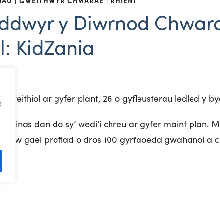
IAU
GWEITHWYR CHWARAE
RHIENI
oddwyr y Diwrnod Chwar
: KidZania
gweithiol ar gyfer plant, 26 o gyfleusterau ledled y by
e
ddinas dan do sy’ wedi’i chreu ar gyfer maint plan. 
ent nhw gael profiad o dros 100 gyrfaoedd gwahanol a c
e