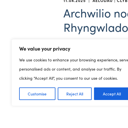
11.04.2025
|
AELODAU
CLYB
Archwilio n
Rhyngwladol
We value your privacy
Mae gan KidZania, dinas ryn
We use cookies to enhance your browsing experience, serv
personalised ads or content, and analyse our traffic. By
Mae gan blant mynediad at 
clicking "Accept All", you consent to our use of cookies.
metr sgwâr o le, lle y gall
Customise
Reject All
Accept All
KidZania Corporate Websit