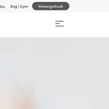
Eng
|
Cym
Mewngofnodi
lio