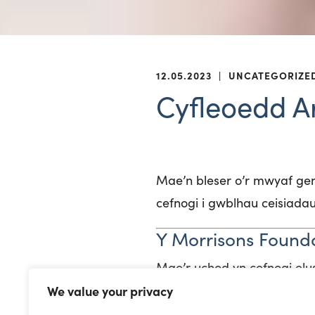
12.05.2023
|
UNCATEGORIZE
Cyfleoedd A
Mae’n bleser o’r mwyaf gen
cefnogi i gwblhau ceisiadau,
Y Morrisons Found
Mae’r uchod yn cefnogi el
ledled Cymru, Lloegr a’r Al
We value your privacy