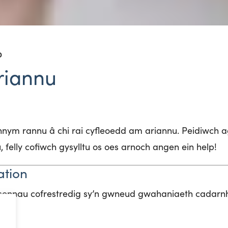
D
riannu
nym rannu â chi rai cyfleoedd am ariannu. Peidiwch a
 felly cofiwch gysylltu os oes arnoch angen ein help!
ation
usennau cofrestredig sy’n gwneud gwahaniaeth cadar
ban.