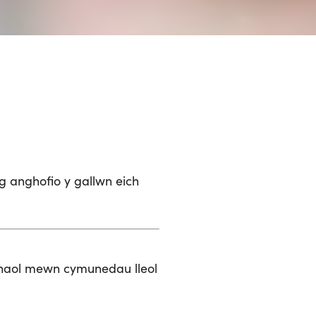
g anghofio y gallwn eich
nhaol mewn cymunedau lleol