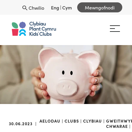
Eng
|
Cym
Mewngofnodi
Chwilio
AELODAU
CLUBS
CLYBIAU
GWEITHWY
30.06.2023
|
CHWARAE