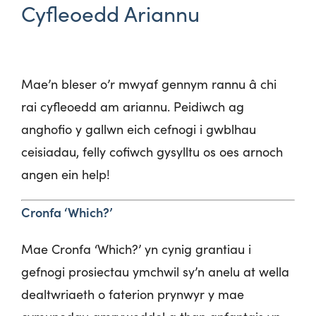
Cyfleoedd Ariannu
Mae’n
bleser
o’r
mwyaf
gennym
rannu
â chi
rai
cyfleoedd
am
ariannu
.
Peidiwch
ag
anghofio
y
gallwn
eich
cefnogi
i
gwblhau
ceisiadau
, felly
cofiwch
gysylltu
os
oes
arnoch
angen
ein
help!
Cronfa ‘Which?’
Mae Cronfa ‘Which?’ yn cynig grantiau i
gefnogi prosiectau ymchwil sy’n anelu at wella
dealtwriaeth o faterion prynwyr y mae