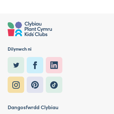
Dilynwch ni
Dangosfwrdd Clybiau