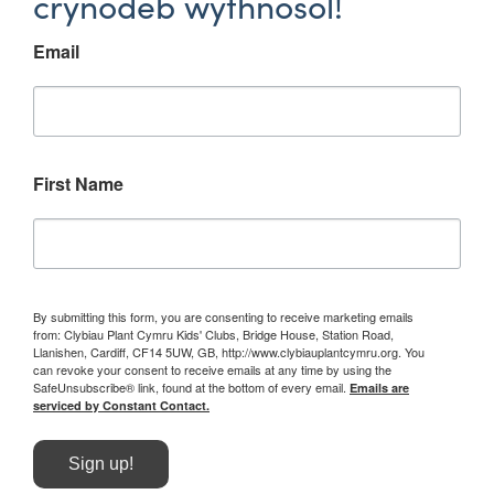
crynodeb wythnosol!
Email
First Name
By submitting this form, you are consenting to receive marketing emails
from: Clybiau Plant Cymru Kids' Clubs, Bridge House, Station Road,
Llanishen, Cardiff, CF14 5UW, GB, http://www.clybiauplantcymru.org. You
can revoke your consent to receive emails at any time by using the
SafeUnsubscribe® link, found at the bottom of every email.
Emails are
serviced by Constant Contact.
Sign up!