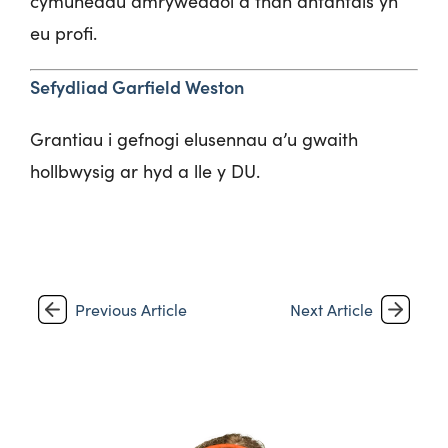
cymunedau amryweddol a than anfantais yn
eu profi.
Sefydliad Garfield Weston
Grantiau i gefnogi elusennau a’u gwaith
hollbwysig ar hyd a lle y DU.
Previous Article
Next Article