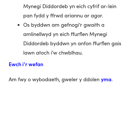
Mynegi Diddordeb yn eich cyfrif ar-lein
pan fydd y ffrwd ariannu ar agor.
Os byddwn am gefnogi’r gwaith a
amlinellwyd yn eich ffurflen Mynegi
Diddordeb byddwn yn anfon ffurflen gais
lawn atoch i’w chwblhau.
Ewch i’r wefan
yma
Am fwy o wybodaeth, gweler y ddolen
.