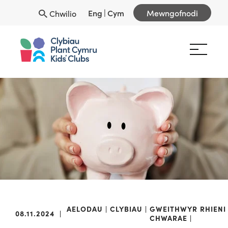
Eng
|
Cym
Mewngofnodi
Chwilio
AELODAU
CLYBIAU
GWEITHWYR
RHIENI
08.11.2024
|
CHWARAE