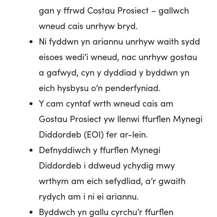
gan y ffrwd Costau Prosiect – gallwch
wneud cais unrhyw bryd.
Ni fyddwn yn ariannu unrhyw waith sydd
eisoes wedi’i wneud, nac unrhyw gostau
a gafwyd, cyn y dyddiad y byddwn yn
eich hysbysu o’n penderfyniad.
Y cam cyntaf wrth wneud cais am
Gostau Prosiect yw llenwi ffurflen Mynegi
Diddordeb (EOI) fer ar-lein.
Defnyddiwch y ffurflen Mynegi
Diddordeb i ddweud ychydig mwy
wrthym am eich sefydliad, a’r gwaith
rydych am i ni ei ariannu.
Byddwch yn gallu cyrchu’r ffurflen