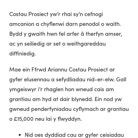
Costau Prosiect yw’r rhai sy’n cefnogi
amcanion a chyflenwi darn penodol o waith.
Bydd y gwaith hwn fel arfer â therfyn amser,
ac yn seiliedig ar set o weithgareddau
diffiniedig.
Mae ein Ffrwd Ariannu Costau Prosiect ar
gyfer elusennau a sefydliadau nid-er-elw. Gall
ymgeiswyr i’r rhaglen hon wneud cais am
grantiau am hyd at dair blynedd. Ein nod yw
gwneud penderfyniadau cyflymach ar grantiau
o £15,000 neu lai y flwyddyn.
Nid oes dyddiad cau ar gyfer ceisiadau