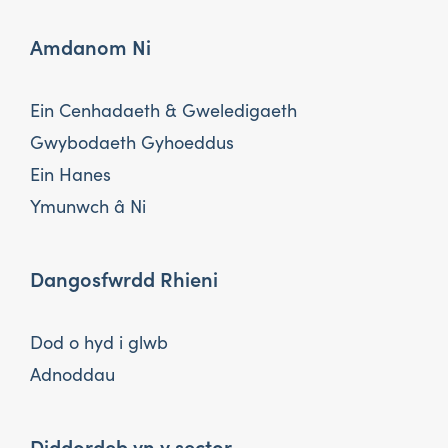
Amdanom Ni
Ein Cenhadaeth & Gweledigaeth
Gwybodaeth Gyhoeddus
Ein Hanes
Ymunwch â Ni
Dangosfwrdd Rhieni
Dod o hyd i glwb
Adnoddau
Diddordeb yn y sector