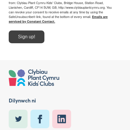
from: Clybiau Plant Cymru Kids' Clubs, Bridge House, Station Road,
Llanishen, Cardiff, CF14 5UW, GB, http://www.clybiauplantcymru.org. You
can revoke your consent to receive emails at any time by using the
SafeUnsubscribe® link, found at the bottom of every email.
Emails are
serviced by Constant Contact.
Sign up!
Dilynwch ni