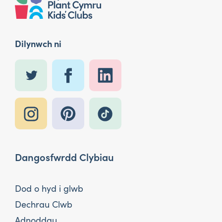
Dilynwch ni
Dangosfwrdd Clybiau
Dod o hyd i glwb
Dechrau Clwb
Adnoddau