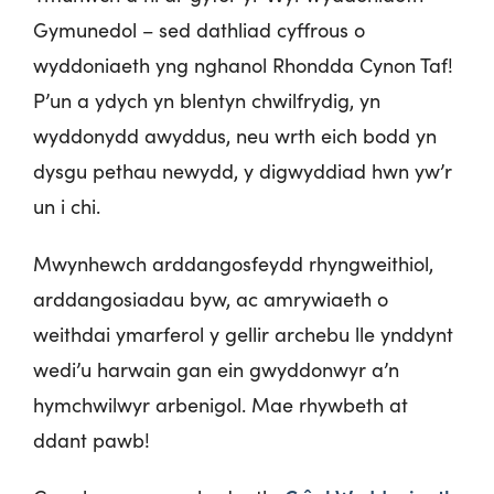
Gymunedol – sed dathliad cyffrous o
wyddoniaeth yng nghanol Rhondda Cynon Taf!
P’un a ydych yn blentyn chwilfrydig, yn
wyddonydd awyddus, neu wrth eich bodd yn
dysgu pethau newydd, y digwyddiad hwn yw’r
un i chi.
Mwynhewch arddangosfeydd rhyngweithiol,
arddangosiadau byw, ac amrywiaeth o
weithdai ymarferol y gellir archebu lle ynddynt
wedi’u harwain gan ein gwyddonwyr a’n
hymchwilwyr arbenigol. Mae rhywbeth at
ddant pawb!