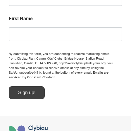
First Name
By submitting this form, you are consenting to receive marketing emails
from: Clybiau Plant Cymru Kids' Clubs, Bridge House, Station Road,
Llanishen, Cardiff, CF14 5UW, GB, http://www.clybiauplantcymru.org. You
can revoke your consent to receive emails at any time by using the
SafeUnsubscribe® link, found at the bottom of every email.
Emails are
serviced by Constant Contact.
Sign up!