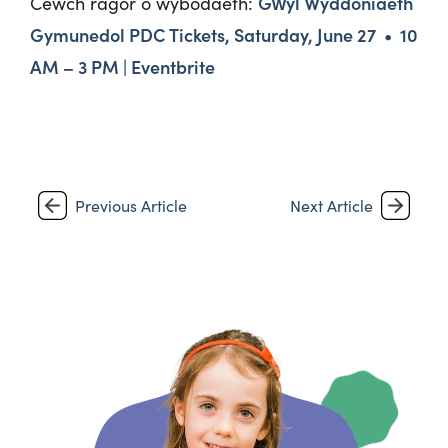
Gŵyl Wyddoniaeth
Cewch ragor o wybodaeth:
Gymunedol PDC Tickets, Saturday, June 27 • 10
AM – 3 PM | Eventbrite
Previous Article
Next Article