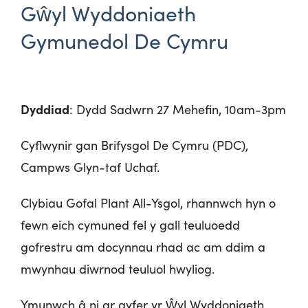
Gŵyl Wyddoniaeth
Gymunedol De Cymru
Dyddiad
: Dydd Sadwrn 27 Mehefin, 10am-3pm
Cyflwynir gan Brifysgol De Cymru (PDC),
Campws Glyn-taf Uchaf.
Clybiau Gofal Plant All-Ysgol, rhannwch hyn o
fewn eich cymuned fel y gall teuluoedd
gofrestru am docynnau rhad ac am ddim a
mwynhau diwrnod teuluol hwyliog.
Ymunwch â ni ar gyfer yr Ŵyl Wyddoniaeth