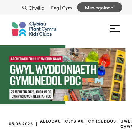
Eng
|
Cym
Mewngofnodi
Chwilio
AELODAU
CLYBIAU
CYHOEDDUS
GWE
05.06.2026
|
CHW