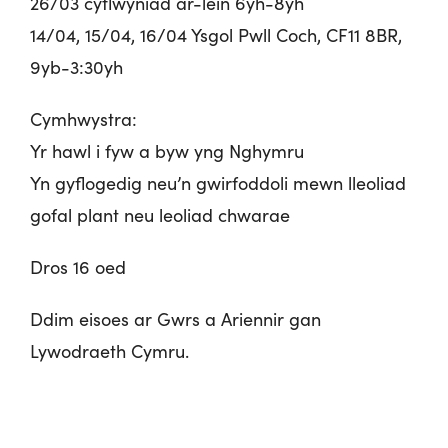
26/03 cyflwyniad ar-lein 6yh-8yh
14/04, 15/04, 16/04 Ysgol Pwll Coch, CF11 8BR,
9yb-3:30yh
Cymhwystra:
Yr hawl i fyw a byw yng Nghymru
Yn gyflogedig neu’n gwirfoddoli mewn lleoliad
gofal plant neu leoliad chwarae
Dros 16 oed
Ddim eisoes ar Gwrs a Ariennir gan
Lywodraeth Cymru.