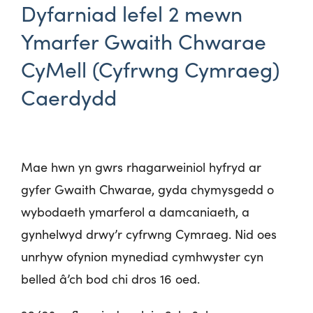
Dyfarniad lefel 2 mewn
Ymarfer Gwaith Chwarae
CyMell (Cyfrwng Cymraeg)
Caerdydd
Mae hwn yn gwrs rhagarweiniol hyfryd ar
gyfer Gwaith Chwarae, gyda chymysgedd o
wybodaeth ymarferol a damcaniaeth, a
gynhelwyd drwy’r cyfrwng Cymraeg. Nid oes
unrhyw ofynion mynediad cymhwyster cyn
belled â’ch bod chi dros 16 oed.