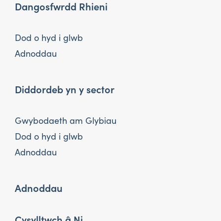
Dangosfwrdd Rhieni
Dod o hyd i glwb
Adnoddau
Diddordeb yn y sector
Gwybodaeth am Glybiau
Dod o hyd i glwb
Adnoddau
Adnoddau
Cysylltwch â Ni