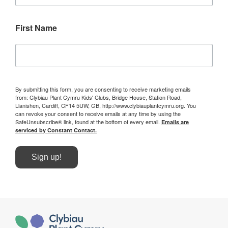
First Name
By submitting this form, you are consenting to receive marketing emails
from: Clybiau Plant Cymru Kids' Clubs, Bridge House, Station Road,
Llanishen, Cardiff, CF14 5UW, GB, http://www.clybiauplantcymru.org. You
can revoke your consent to receive emails at any time by using the
SafeUnsubscribe® link, found at the bottom of every email.
Emails are
serviced by Constant Contact.
Sign up!