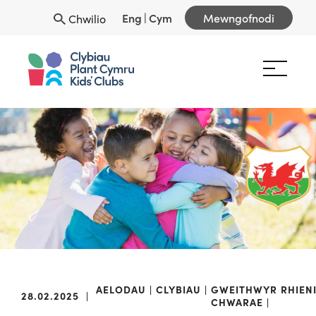
Eng
|
Cym
Mewngofnodi
Chwilio
AELODAU
CLYBIAU
GWEITHWYR
RHIEN
28.02.2025
|
CHWARAE