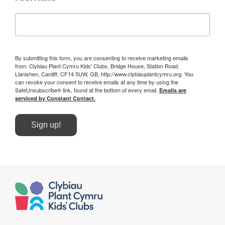
By submitting this form, you are consenting to receive marketing emails
from: Clybiau Plant Cymru Kids' Clubs, Bridge House, Station Road,
Llanishen, Cardiff, CF14 5UW, GB, http://www.clybiauplantcymru.org. You
can revoke your consent to receive emails at any time by using the
SafeUnsubscribe® link, found at the bottom of every email.
Emails are
serviced by Constant Contact.
Sign up!