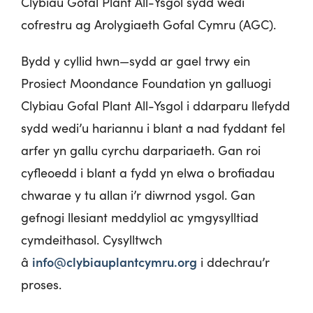
Clybiau Gofal Plant All-Ysgol sydd wedi
cofrestru ag Arolygiaeth Gofal Cymru (AGC).
Bydd y cyllid hwn—sydd ar gael trwy ein
Prosiect Moondance Foundation yn galluogi
Clybiau Gofal Plant All-Ysgol i ddarparu llefydd
sydd wedi’u hariannu i blant a nad fyddant fel
arfer yn gallu cyrchu darpariaeth. Gan roi
cyfleoedd i blant a fydd yn elwa o brofiadau
chwarae y tu allan i’r diwrnod ysgol. Gan
gefnogi llesiant meddyliol ac ymgysylltiad
cymdeithasol. Cysylltwch
info@clybiauplantcymru.org
â
i ddechrau’r
proses.