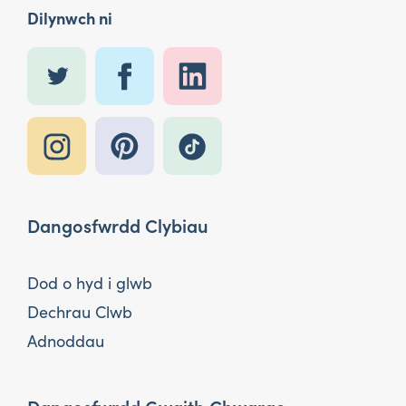
Dilynwch ni
Dangosfwrdd Clybiau
Dod o hyd i glwb
Dechrau Clwb
Adnoddau