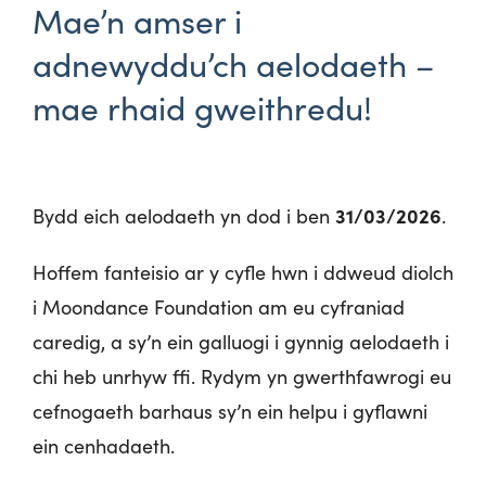
Mae’n amser i
adnewyddu’ch aelodaeth –
mae rhaid gweithredu!
31/03/2026
Bydd eich aelodaeth yn dod i ben
.
Hoffem fanteisio ar y cyfle hwn i ddweud diolch
i Moondance Foundation am eu cyfraniad
caredig, a sy’n ein galluogi i gynnig aelodaeth i
chi heb unrhyw ffi. Rydym yn gwerthfawrogi eu
cefnogaeth barhaus sy’n ein helpu i gyflawni
ein cenhadaeth.