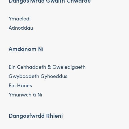
Dangosfwrdd Gwaith Chwarae
Ymaelodi
Adnoddau
Amdanom Ni
Ein Cenhadaeth & Gweledigaeth
Gwybodaeth Gyhoeddus
Ein Hanes
Ymunwch â Ni
Dangosfwrdd Rhieni