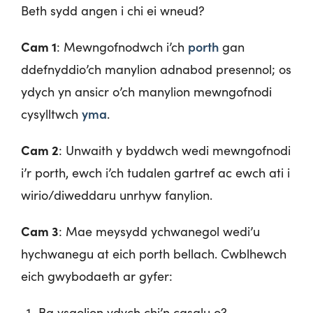
Beth sydd angen i chi ei wneud?
Cam 1
porth
: Mewngofnodwch i’ch
gan
ddefnyddio’ch manylion adnabod presennol; os
ydych yn ansicr o’ch manylion mewngofnodi
yma
cysylltwch
.
Cam 2
: Unwaith y byddwch wedi mewngofnodi
i’r porth, ewch i’ch tudalen gartref ac ewch ati i
wirio/diweddaru unrhyw fanylion.
Cam 3
: Mae meysydd ychwanegol wedi’u
hychwanegu at eich porth bellach. Cwblhewch
eich gwybodaeth ar gyfer:
Ba ysgolion ydych chi’n casglu o?