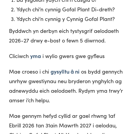
Ydych chi’n cynnig Gofal Plant Di-dreth?
Ydych chi’n cynnig y Cynnig Gofal Plant?
Byddwch yn derbyn eich tystysgrif aelodaeth
2026-27 drwy e-bost o fewn 5 diwrnod.
yma
Cliciwch
i wylio gwers gwe gyfleus
gysylltu â ni
Mae croeso i chi
os bydd gennych
unrhyw gwestiynau neu bryderon ynghylch ag
adnewyddu eich aelodaeth. Rydym yma trwy’r
amser i’ch helpu.
Mae gennym hefyd cyllid ar gael rhwng 1af
Ebrill 2026 tan 31ain Mawrth 2027 i aelodau,