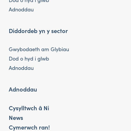
Dod o hyd i glwb
Adnoddau
Diddordeb yn y sector
Gwybodaeth am Glybiau
Dod o hyd i glwb
Adnoddau
Adnoddau
Cysylltwch â Ni
News
Cymerwch ran!