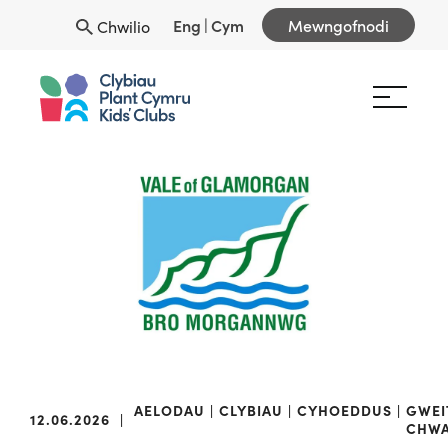
Eng
|
Cym
Mewngofnodi
Chwilio
AELODAU
CLYBIAU
CYHOEDDUS
GWEI
12.06.2026
|
CHW