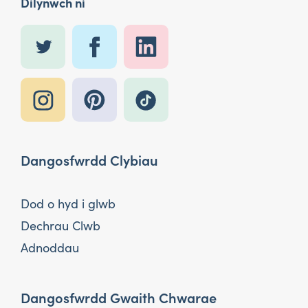
Dilynwch ni
Dangosfwrdd Clybiau
Dod o hyd i glwb
Dechrau Clwb
Adnoddau
Dangosfwrdd Gwaith Chwarae