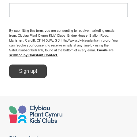
By submitting this form, you are consenting to receive marketing emails
from: Clybiau Plant Cymru Kids' Clubs, Bridge House, Station Road,
Llanishen, Cardiff, CF14 5UW, GB, http://www.clybiauplantcymru.org. You
can revoke your consent to receive emails at any time by using the
SafeUnsubscribe® link, found at the bottom of every email.
Emails are
serviced by Constant Contact.
Sign up!