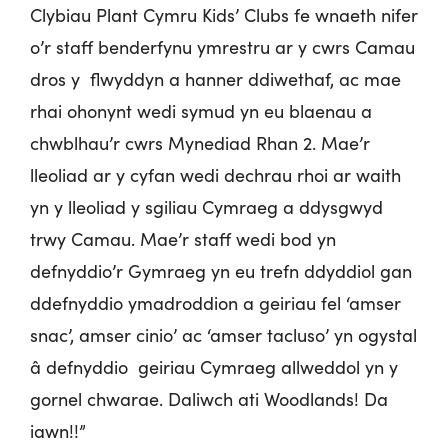
Clybiau Plant Cymru Kids’ Clubs fe wnaeth nifer
o’r staff benderfynu ymrestru ar y cwrs Camau
dros y flwyddyn a hanner ddiwethaf, ac mae
rhai ohonynt wedi symud yn eu blaenau a
chwblhau’r cwrs Mynediad Rhan 2. Mae’r
lleoliad ar y cyfan wedi dechrau rhoi ar waith
yn y lleoliad y sgiliau Cymraeg a ddysgwyd
trwy Camau. Mae’r staff wedi bod yn
defnyddio’r Gymraeg yn eu trefn ddyddiol gan
ddefnyddio ymadroddion a geiriau fel ‘amser
snac’, amser cinio’ ac ‘amser tacluso’ yn ogystal
â defnyddio geiriau Cymraeg allweddol yn y
gornel chwarae. Daliwch ati Woodlands! Da
iawn!!”