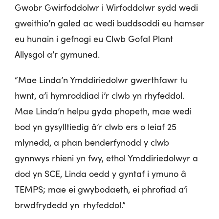
Gwobr Gwirfoddolwr i Wirfoddolwr sydd wedi
gweithio’n galed ac wedi buddsoddi eu hamser
eu hunain i gefnogi eu Clwb Gofal Plant
Allysgol a’r gymuned.
“Mae Linda’n Ymddiriedolwr gwerthfawr tu
hwnt, a’i hymroddiad i’r clwb yn rhyfeddol.
Mae Linda’n helpu gyda phopeth, mae wedi
bod yn gysylltiedig â’r clwb ers o leiaf 25
mlynedd, a phan benderfynodd y clwb
gynnwys rhieni yn fwy, ethol Ymddiriedolwyr a
dod yn SCE, Linda oedd y gyntaf i ymuno â
TEMPS; mae ei gwybodaeth, ei phrofiad a’i
brwdfrydedd yn rhyfeddol.”