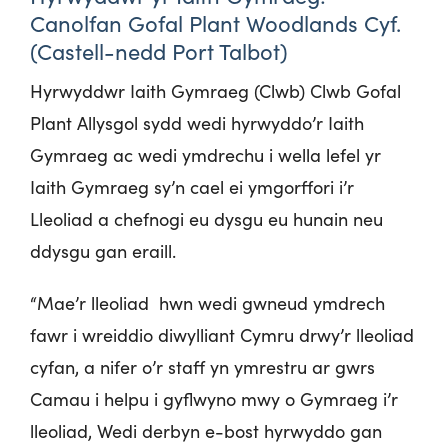
Canolfan Gofal Plant Woodlands Cyf.
(Castell-nedd Port Talbot)
Hyrwyddwr Iaith Gymraeg (Clwb) Clwb Gofal
Plant Allysgol sydd wedi hyrwyddo’r Iaith
Gymraeg ac wedi ymdrechu i wella lefel yr
Iaith Gymraeg sy’n cael ei ymgorffori i’r
Lleoliad a chefnogi eu dysgu eu hunain neu
ddysgu gan eraill.
“Mae’r lleoliad hwn wedi gwneud ymdrech
fawr i wreiddio diwylliant Cymru drwy’r lleoliad
cyfan, a nifer o’r staff yn ymrestru ar gwrs
Camau i helpu i gyflwyno mwy o Gymraeg i’r
lleoliad, Wedi derbyn e-bost hyrwyddo gan