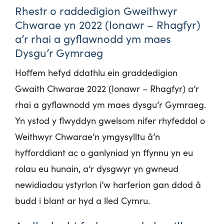
Rhestr o raddedigion Gweithwyr
Chwarae yn 2022 (Ionawr – Rhagfyr)
a’r rhai a gyflawnodd ym maes
Dysgu’r Gymraeg
Hoffem hefyd ddathlu ein graddedigion
Gwaith Chwarae 2022 (Ionawr – Rhagfyr) a’r
rhai a gyflawnodd ym maes dysgu’r Gymraeg.
Yn ystod y flwyddyn gwelsom nifer rhyfeddol o
Weithwyr Chwarae’n ymgysylltu â’n
hyfforddiant ac o ganlyniad yn ffynnu yn eu
rolau eu hunain, a’r dysgwyr yn gwneud
newidiadau ystyrlon i’w harferion gan ddod â
budd i blant ar hyd a lled Cymru.