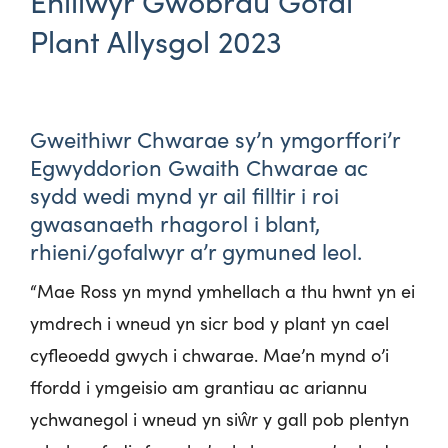
Enillwyr Gwobrau Gofal
Plant Allysgol 2023
Gweithiwr Chwarae sy’n ymgorffori’r
Egwyddorion Gwaith Chwarae ac
sydd wedi mynd yr ail filltir i roi
gwasanaeth rhagorol i blant,
rhieni/gofalwyr a’r gymuned leol.
“Mae Ross yn mynd ymhellach a thu hwnt yn ei
ymdrech i wneud yn sicr bod y plant yn cael
cyfleoedd gwych i chwarae. Mae’n mynd o’i
ffordd i ymgeisio am grantiau ac ariannu
ychwanegol i wneud yn siŵr y gall pob plentyn