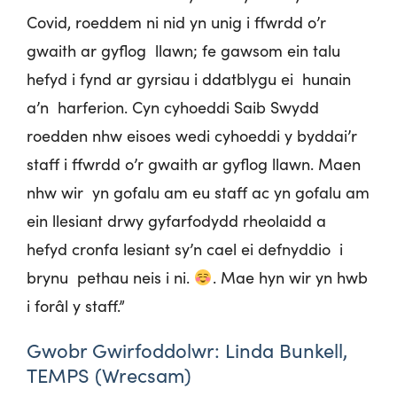
Covid, roeddem ni nid yn unig i ffwrdd o’r
gwaith ar gyflog llawn; fe gawsom ein talu
hefyd i fynd ar gyrsiau i ddatblygu ei hunain
a’n harferion. Cyn cyhoeddi Saib Swydd
roedden nhw eisoes wedi cyhoeddi y byddai’r
staff i ffwrdd o’r gwaith ar gyflog llawn. Maen
nhw wir yn gofalu am eu staff ac yn gofalu am
ein llesiant drwy gyfarfodydd rheolaidd a
hefyd cronfa lesiant sy’n cael ei defnyddio i
brynu pethau neis i ni.
. Mae hyn wir yn hwb
i forâl y staff.”
Gwobr Gwirfoddolwr: Linda Bunkell,
TEMPS (Wrecsam)