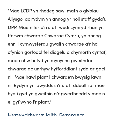
“Mae LCDP yn rhedeg sawl math o glybiau
Allysgol ac rydym yn annog yr holl staff gyda’u
DPP. Mae nifer o’n staff wedi cymryd rhan yn
fforwm chwarae Chwarae Cymru, yn annog
ennill cymwysterau gwaith chwarae a’r holl
ofynion gorfodol fel diogelu a chymorth cyntaf;
maen nhw hefyd yn mynychu gweithdai
chwarae ac unrhyw hyfforddiant sydd ar gael i
ni. Mae hawl plant i chwarae’n bwysig iawn i
ni. Rydym yn awyddus i’r staff ddeall sut mae
hyd i gyd yn gweithio a’r gwerthoedd y mae’n
ei gyflwyno i’r plant.”
Hyrwyddwr yr Iaith Gymraeg: