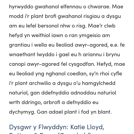
hyrwyddo gwahanol elfennau o chwarae. Mae
modd i’r plant brofi gwahanol risgiau a dysgu
am eu lefel bersonol nhw o risg. Mae’r clwb
hefyd yn weithiol iawn o ran ymgeisio am
grantiau i wella eu lleoliad awyr-agored, e.e. fe
wnaethant lwyddo i gael eu h ariannu i brynu
canopi awyr-agored fel cysgodfan. Hefyd, mae
eu lleoliad yng nghanol coedlan, sy’n rhoi cyfle
i’r plant archwilio a dysgu o’u hamgylchedd
naturiol, gan ddefnyddio adnoddau naturiol
wrth ddringo, arbrofi a defnyddio eu
dychymyg. Gan adael plant i fod yn blant.
Dysgwr y Flwyddyn: Katie Lloyd,