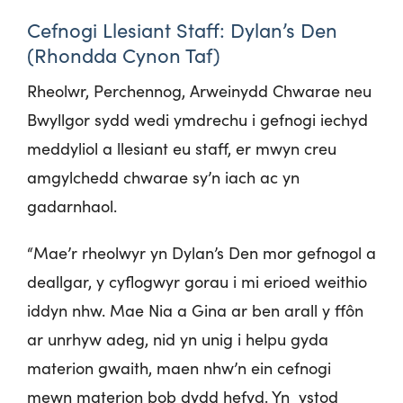
Cefnogi Llesiant Staff: Dylan’s Den
(Rhondda Cynon Taf)
Rheolwr, Perchennog, Arweinydd Chwarae neu
Bwyllgor sydd wedi ymdrechu i gefnogi iechyd
meddyliol a llesiant eu staff, er mwyn creu
amgylchedd chwarae sy’n iach ac yn
gadarnhaol.
“Mae’r rheolwyr yn Dylan’s Den mor gefnogol a
deallgar, y cyflogwyr gorau i mi erioed weithio
iddyn nhw. Mae Nia a Gina ar ben arall y ffôn
ar unrhyw adeg, nid yn unig i helpu gyda
materion gwaith, maen nhw’n ein cefnogi
mewn materion bob dydd hefyd. Yn ystod