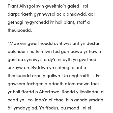
Plant Allysgol sy’n gweithio’n galed i roi
darpariaeth gynhwysol ac o ansawdd, ac i
gefnogi hygyrchedd i’r holl blant, staff a
theuluoedd.
“Mae ein gwerthoedd cynhwysiant yn destun
balchder i ni. Teimlwn fod gan bawb yr hawl i
gael eu cynnwys, a dy’n ni byth yn gwrthod
unrhyw un. Byddwn yn cefnogi plant a
theuluoedd orau y gallwn. Un enghraifft: – Fe
gawsom fachgen a ddaeth atom mewn tacsi
yr holl ffordd o Abertawe. Roedd y lleoliadau a
oedd yn lleol iddo’n ei chael hi’n anodd ymdrin
â’i ymddygiad. Yn ffodus, bu modd i ni ei