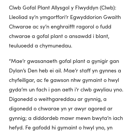
Clwb Gofal Plant Allysgol y Flwyddyn (Clwb):
Lleoliad sy’n ymgorffori’r Egwyddorion Gwaith
Chwarae ac sy’n enghraifft ragorol o fudd
chwarae a gofal plant o ansawdd i blant,
teuluoedd a chymunedau.
“Mae’r gwasanaeth gofal plant a gynigir gan
Dylan’s Den heb ei ail. Mae’r staff yn gynnes a
chyfeillgar, ac fe gawson nhw gymaint o hwyl
gyda’m un fach i pan aeth i’r clwb gwyliau yno.
Digonedd o weithgareddau ar gynnig, a
digonedd o chwarae yn yr awyr agored ar
gynnig; a diddordeb mawr mewn bwyta’n iach
hefyd. Fe gafodd hi gymaint o hwyl yno, yn