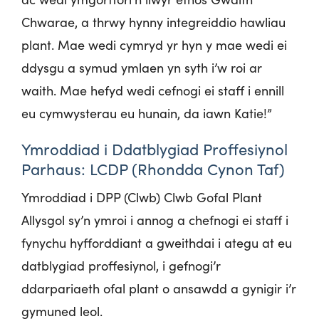
Chwarae, a thrwy hynny integreiddio hawliau
plant. Mae wedi cymryd yr hyn y mae wedi ei
ddysgu a symud ymlaen yn syth i’w roi ar
waith. Mae hefyd wedi cefnogi ei staff i ennill
eu cymwysterau eu hunain, da iawn Katie!”
Ymroddiad i Ddatblygiad Proffesiynol
Parhaus: LCDP (Rhondda Cynon Taf)
Ymroddiad i DPP (Clwb) Clwb Gofal Plant
Allysgol sy’n ymroi i annog a chefnogi ei staff i
fynychu hyfforddiant a gweithdai i ategu at eu
datblygiad proffesiynol, i gefnogi’r
ddarpariaeth ofal plant o ansawdd a gynigir i’r
gymuned leol.