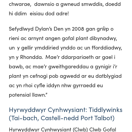
chwarae, dawnsio a gwneud smwddis, doedd
hi ddim eisiau dod adre!
Sefydlwyd Dylan’s Den yn 2008 gan grŵp o
rieni ac arnynt angen gofal plant dibynadwy,
un y gellir ymddiried ynddo ac un fforddiadwy,
yn y Rhondda. Mae’r ddarpariaeth ar gael i
bawb, ac mae’r gweithgareddau a gynigir i’r
plant yn cefnogi pob agwedd ar eu datblygiad
ac yn rhoi cyfle iddyn nhw gyrraedd eu
potensial llawn.”
Hyrwyddwyr Cynhwysiant: Tiddlywinks
(Tai-bach, Castell-nedd Port Talbot)
Hyrwyddwyr Cynhwysiant (Clwb) Clwb Gofal