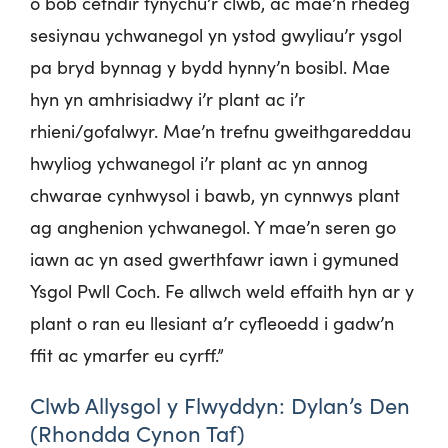
o bob cefndir fynychu’r clwb, ac mae’n rhedeg
sesiynau ychwanegol yn ystod gwyliau’r ysgol
pa bryd bynnag y bydd hynny’n bosibl. Mae
hyn yn amhrisiadwy i’r plant ac i’r
rhieni/gofalwyr. Mae’n trefnu gweithgareddau
hwyliog ychwanegol i’r plant ac yn annog
chwarae cynhwysol i bawb, yn cynnwys plant
ag anghenion ychwanegol. Y mae’n seren go
iawn ac yn ased gwerthfawr iawn i gymuned
Ysgol Pwll Coch. Fe allwch weld effaith hyn ar y
plant o ran eu llesiant a’r cyfleoedd i gadw’n
ffit ac ymarfer eu cyrff.”
Clwb Allysgol y Flwyddyn: Dylan’s Den
(Rhondda Cynon Taf)