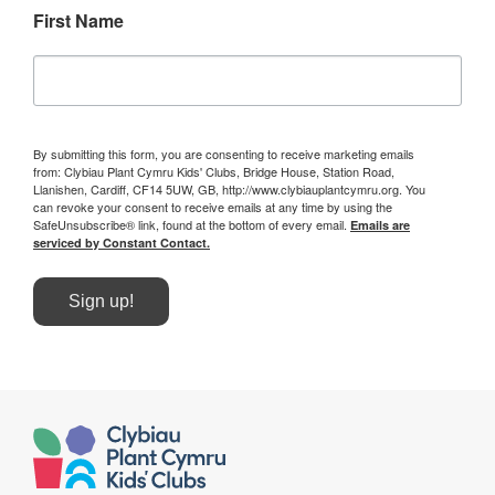
First Name
By submitting this form, you are consenting to receive marketing emails
from: Clybiau Plant Cymru Kids' Clubs, Bridge House, Station Road,
Llanishen, Cardiff, CF14 5UW, GB, http://www.clybiauplantcymru.org. You
can revoke your consent to receive emails at any time by using the
SafeUnsubscribe® link, found at the bottom of every email.
Emails are
serviced by Constant Contact.
Sign up!