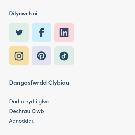
Dilynwch ni
Dangosfwrdd Clybiau
Dod o hyd i glwb
Dechrau Clwb
Adnoddau