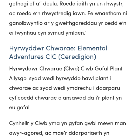
gefnogi ef a’i deulu. Roedd iaith yn un rhwystr,
ac roedd e’n rhwystredig iawn. Fe wnaethom ni
ganolbwyntio ar y gweithgareddau yr oedd e’n
ei fwynhau cyn symud ymlaen.”
Hyrwyddwr Chwarae: Elemental
Adventures CIC (Ceredigion)
Hyrwyddwr Chwarae (Clwb) Clwb Gofal Plant
Allysgol sydd wedi hyrwyddo hawl plant i
chwarae ac sydd wedi ymdrechu i ddarparu
cyfleoedd chwarae o ansawdd da i’r plant yn
eu gofal.
Cynhelir y Clwb yma yn gyfan gwbl mewn man
awyr-agored, ac mae’r ddarpariaeth yn