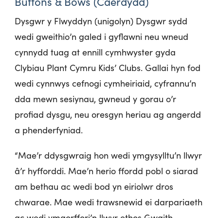
Buttons & Bows (Caerdydd)
Dysgwr y Flwyddyn (unigolyn) Dysgwr sydd
wedi gweithio’n galed i gyflawni neu wneud
cynnydd tuag at ennill cymhwyster gyda
Clybiau Plant Cymru Kids’ Clubs. Gallai hyn fod
wedi cynnwys cefnogi cymheiriaid, cyfrannu’n
dda mewn sesiynau, gwneud y gorau o’r
profiad dysgu, neu oresgyn heriau ag angerdd
a phenderfyniad.
“Mae’r ddysgwraig hon wedi ymgysylltu’n llwyr
â’r hyfforddi. Mae’n herio ffordd pobl o siarad
am bethau ac wedi bod yn eiriolwr dros
chwarae. Mae wedi trawsnewid ei darpariaeth
ac wedi ymgorffori’n llwyr ethos Gwaith