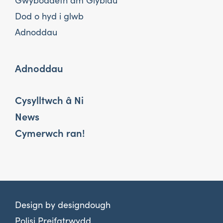
Gwybodaeth am Glybiau
Dod o hyd i glwb
Adnoddau
Adnoddau
Cysylltwch â Ni
News
Cymerwch ran!
Design by
designdough
Polisi Preifatrwydd