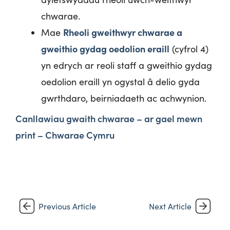
chwarae.
Rheoli gweithwyr chwarae a
Mae
gweithio gydag oedolion eraill
(cyfrol 4)
yn edrych ar reoli staff a gweithio gydag
oedolion eraill yn ogystal â delio gyda
gwrthdaro, beirniadaeth ac achwynion.
Canllawiau gwaith chwarae – ar gael mewn
print – Chwarae Cymru
Previous Article
Next Article