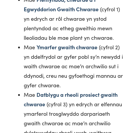
Egwyddorion Gwaith Chwarae
(cyfrol 1)
yn edrych ar rôl chwarae yn ystod
plentyndod ac etheg gweithio mewn
lleoliadau ble mae plant yn chwarae.
Ymarfer gwaith chwarae
Mae
(cyfrol 2)
yn ddelfrydol ar gyfer pobl sy’n newydd i
waith chwarae ac mae’n archwilio sut i
ddynodi, creu neu gyfoethogi mannau ar
gyfer chwarae.
Datblygu a rheoli prosiect gwaith
Mae
chwarae
(cyfrol 3) yn edrych ar elfennau
ymarferol trosglwyddo darpariaeth
gwaith chwarae ac mae’n archwilio
dyletswyddau rheoli uwch-weithwyr