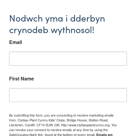
Nodwch yma i dderbyn
crynodeb wythnosol!
Email
First Name
By submitting this form, you are consenting to receive marketing emails
from: Clybiau Plant Cymru Kids' Clubs, Bridge House, Station Road,
Llanishen, Cardiff, CF14 5UW, GB, http://www.clybiauplantcymru.org. You
can revoke your consent to receive emails at any time by using the
SafeUnsubscribe® link, found at the bottom of every email.
Emails are