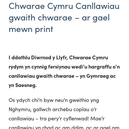
Chwarae Cymru Canllawiau
gwaith chwarae – ar gael
mewn print
I ddathlu Diwrnod y Llyfr, Chwarae Cymru
rydym yn cynnig fersiynau wedi’u hargraffu o’n
canllawiau gwaith chwarae – yn Gymraeg ac
yn Saesneg.
Os ydych chi’n byw neu’n gweithio yng
Nghymru, gallwch archebu copïau o’r
canllawiau – tra pery’r cyflenwad! Mae’r
canllawiau yn rhad ac am ddim, ac ar gael am