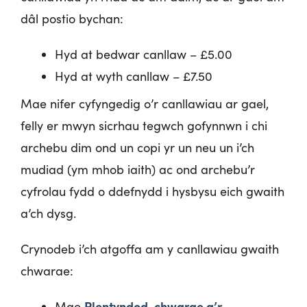
dâl postio bychan:
Hyd at bedwar canllaw – £5.00
Hyd at wyth canllaw – £7.50
Mae nifer cyfyngedig o’r canllawiau ar gael,
felly er mwyn sicrhau tegwch gofynnwn i chi
archebu dim ond un copi yr un neu un i’ch
mudiad (ym mhob iaith) ac ond archebu’r
cyfrolau fydd o ddefnydd i hysbysu eich gwaith
a’ch dysg.
Crynodeb i’ch atgoffa am y canllawiau gwaith
chwarae:
Plentyndod, chwarae a’r
Mae