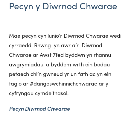
Pecyn y Diwrnod Chwarae
Mae pecyn cynllunio’r Diwrnod Chwarae wedi
cyrraedd. Rhwng yn awr a’r Diwrnod
Chwarae ar Awst 7
fed
byddwn yn rhannu
awgrymiadau, a byddem wrth ein bodau
petaech chi’n gwneud yr un fath ac yn ein
tagio ar #dangoswchinnichchwarae ar y
cyfryngau cymdeithasol.
Pecyn Diwrnod Chwarae