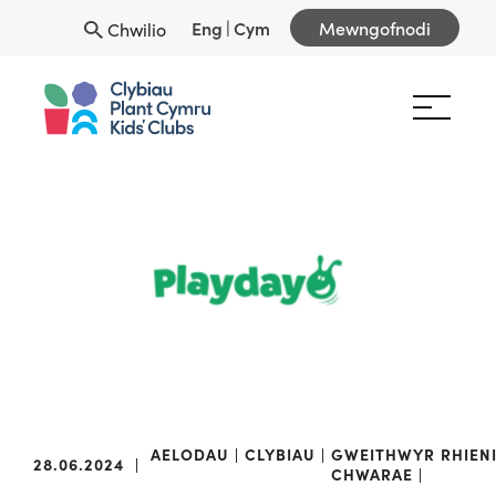
Eng
|
Cym
Mewngofnodi
Chwilio
AELODAU
CLYBIAU
GWEITHWYR
RHIEN
28.06.2024
|
CHWARAE