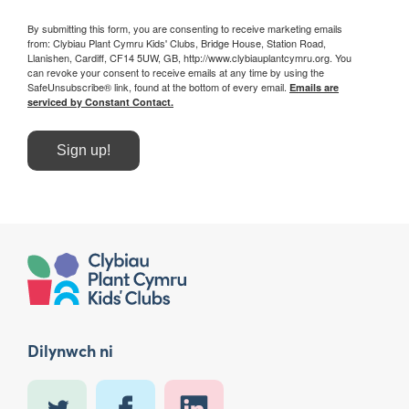
By submitting this form, you are consenting to receive marketing emails
from: Clybiau Plant Cymru Kids' Clubs, Bridge House, Station Road,
Llanishen, Cardiff, CF14 5UW, GB, http://www.clybiauplantcymru.org. You
can revoke your consent to receive emails at any time by using the
SafeUnsubscribe® link, found at the bottom of every email.
Emails are
serviced by Constant Contact.
Sign up!
Dilynwch ni