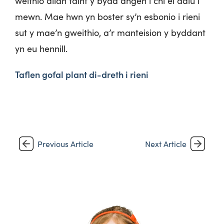
weithio allan faint y bydd angen i chi ei dalu i
mewn. Mae hwn yn boster sy’n esbonio i rieni
sut y mae’n gweithio, a’r manteision y byddant
yn eu hennill.
Taflen gofal plant di-dreth i rieni
Previous Article
Next Article