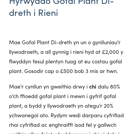
Hyrwyddo Gofal Plant Di-
dreth i Rieni
Mae Gofal Plant Di-dreth yn un o gynlluniau’r
llywodraeth, a all gynnig i rieni hyd at £2,000 y
flwyddyn fesul plentyn tuag at eu costau gofal
plant. Gosodir cap o £500 bob 3 mis ar hwn.
chi
Mae’r cynllun yn gweithio drwy i
dalu 80%
o’ch ffioedd gofal plant i mewn i gyfrif gofal
plant, a bydd y llywodraeth yn ategu’r 20%
ychwanegol ato. Rydym wedi darparu cyfrifiad
rhoi cyfrifiad ac enghraifft isod fel y gallwch