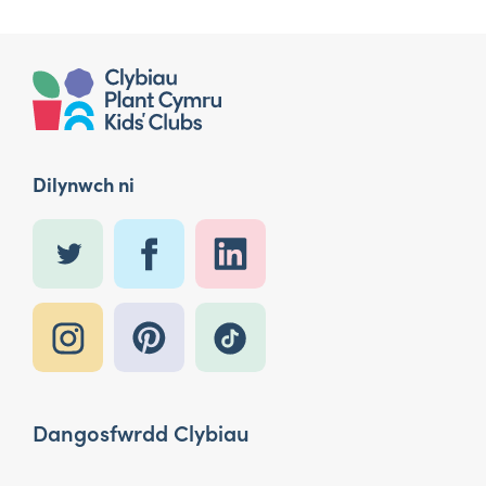
Dilynwch ni
Dangosfwrdd Clybiau