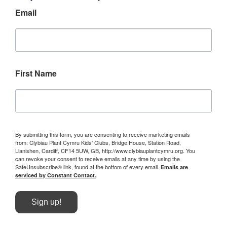
Email
First Name
By submitting this form, you are consenting to receive marketing emails
from: Clybiau Plant Cymru Kids' Clubs, Bridge House, Station Road,
Llanishen, Cardiff, CF14 5UW, GB, http://www.clybiauplantcymru.org. You
can revoke your consent to receive emails at any time by using the
SafeUnsubscribe® link, found at the bottom of every email.
Emails are
serviced by Constant Contact.
Sign up!