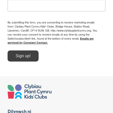
By submitting this form, you are consenting to receive marketing emails
from: Clybiau Plant Cymru Kids' Clubs, Bridge House, Station Road,
Llanishen, Cardiff, CF14 5UW, GB, http://www.clybiauplantcymru.org. You
can revoke your consent to receive emails at any time by using the
SafeUnsubscribe® link, found at the bottom of every email.
Emails are
serviced by Constant Contact.
Sign up!
Dilynwch ni