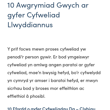
10 Awgrymiad Gwych ar
gyfer Cyfweliad
Llwyddiannus
Y prif focws mewn proses cyfweliad yw
penodi’r person gywir. Er bod ymgeiswyr
cyfweliad yn amlwg angen paratoi ar gyfer
cyfweliad, mae’n bwysig hefyd, bo’r cyfwelydd
yn cymryd yr amser i baratoi hefyd, er mwyn
sicrhau bod y broses mor effeithlon ac
effiethiol â phosibl.
10 Ffordd o gyfer Cyfweliadau Da – Clybiau