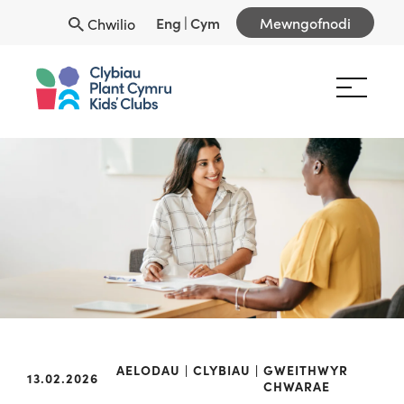
Eng
|
Cym
Mewngofnodi
Chwilio
AELODAU
CLYBIAU
GWEITHWYR
13.02.2026
CHWARAE