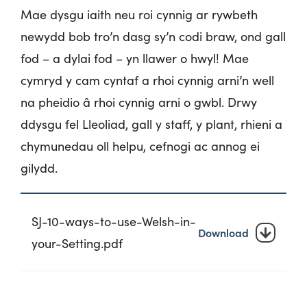
Mae dysgu iaith neu roi cynnig ar rywbeth
newydd bob tro’n dasg sy’n codi braw, ond gall
fod – a dylai fod – yn llawer o hwyl! Mae
cymryd y cam cyntaf a rhoi cynnig arni’n well
na pheidio â rhoi cynnig arni o gwbl. Drwy
ddysgu fel Lleoliad, gall y staff, y plant, rhieni a
chymunedau oll helpu, cefnogi ac annog ei
gilydd.
SJ-10-ways-to-use-Welsh-in-
Download
your-Setting.pdf