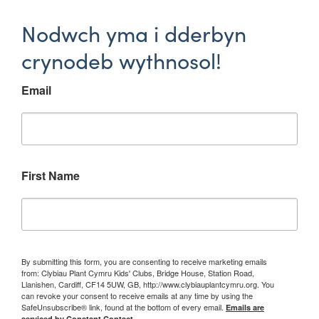
Nodwch yma i dderbyn
crynodeb wythnosol!
Email
First Name
By submitting this form, you are consenting to receive marketing emails
from: Clybiau Plant Cymru Kids' Clubs, Bridge House, Station Road,
Llanishen, Cardiff, CF14 5UW, GB, http://www.clybiauplantcymru.org. You
can revoke your consent to receive emails at any time by using the
SafeUnsubscribe® link, found at the bottom of every email.
Emails are
serviced by Constant Contact.