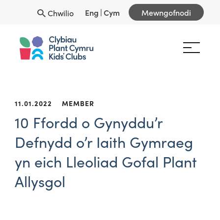
Eng
|
Cym
Mewngofnodi
Chwilio
11.01.2022
MEMBER
10 Ffordd o Gynyddu’r
Defnydd o’r Iaith Gymraeg
yn eich Lleoliad Gofal Plant
Allysgol