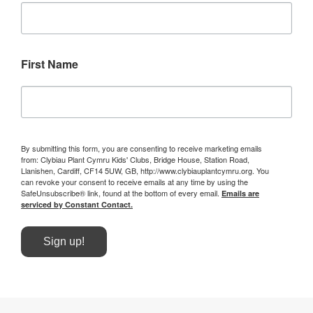
First Name
By submitting this form, you are consenting to receive marketing emails
from: Clybiau Plant Cymru Kids' Clubs, Bridge House, Station Road,
Llanishen, Cardiff, CF14 5UW, GB, http://www.clybiauplantcymru.org. You
can revoke your consent to receive emails at any time by using the
SafeUnsubscribe® link, found at the bottom of every email.
Emails are
serviced by Constant Contact.
Sign up!