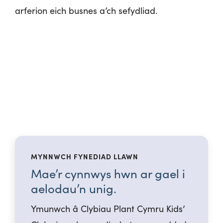
a
rferion
e
ich
b
usnes
a
’ch
s
efydliad
.
MYNNWCH FYNEDIAD LLAWN
Mae’r cynnwys hwn ar gael i
aelodau’n unig.
Ymunwch â Clybiau Plant Cymru Kids’