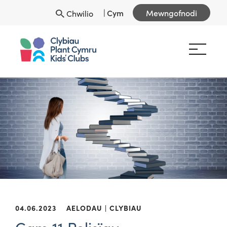
|
Cym
Mewngofnodi
Chwilio
04.06.2023
AELODAU
CLYBIAU