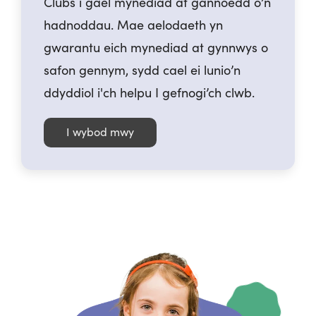
Clubs i gael mynediad at gannoedd o’n
hadnoddau. Mae aelodaeth yn
gwarantu eich mynediad at gynnwys o
safon gennym, sydd cael ei lunio’n
ddyddiol i'ch helpu I gefnogi’ch clwb.
I wybod mwy