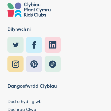
Dilynwch ni
Dangosfwrdd Clybiau
Dod o hyd i glwb
Dechrau Clwb