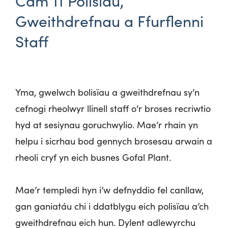
Cam 11 Polisïau,
Gweithdrefnau a Ffurflenni
Staff
Yma
,
g
welwch
b
olisïau
a
g
weithdrefnau
s
y’n
c
efnogi
r
heolwyr
l
linell
staff
o
‘r
broses
r
ecriwtio
h
yd
at
s
esiynau
g
oruchwylio
.
M
ae’r
r
hain
y
n
h
elpu
i
s
icrhau
b
od
g
ennych
b
rosesau
a
rwain
a
r
heoli
c
ryf
y
n
e
ich
b
usnes
G
ofal
Plant.
Mae’r
t
empledi
h
yn
i
’w
d
efnyddio
f
el
c
anllaw
,
g
an
g
aniatáu
chi
i
d
datblygu
e
ich
p
olisïau
a
’ch
g
weithdrefnau
e
ich
h
un
.
D
ylent
a
dlewyrchu