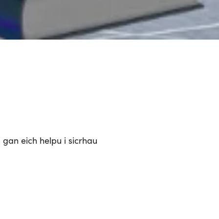
,
g
an
e
ich
h
elpu
i
s
icrhau