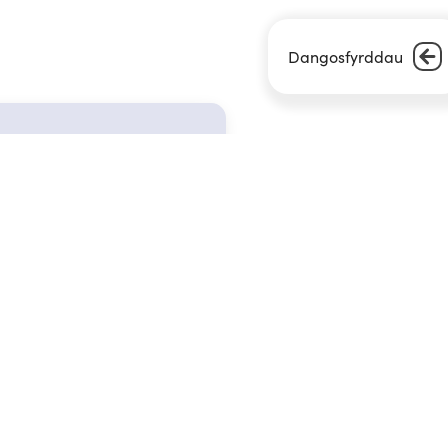
Dangosfyrddau
I wybod mwy