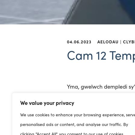
04.06.2023
AELODAU
CLYB
Cam 12 Temp
Yma
,
g
welwch
d
empledi
s
y
b
od
s
ystemau
c
adarn
a
r
w
We value your privacy
We use cookies to enhance your browsing experience, serv
personalised ads or content, and analyse our traffic. By
clicking "Accept All", you consent to our use of cookies.