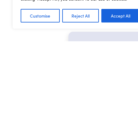
Customise
Reject All
Accept All
MYNNWCH FYNEDIAD LL
Mae’r cynnwys
Ymunwch â Clybiau Plan
hadnoddau. Mae aeloda
gennym, sydd cael ei lun