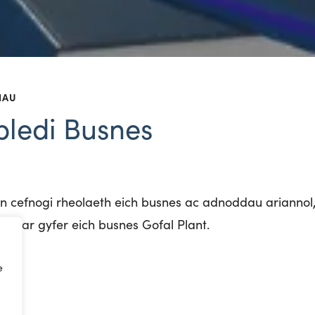
IAU
ledi Busnes
’n
c
efnogi
r
heolaeth
e
ich
b
usnes
ac
a
dnoddau
a
riannol
aith
a
r
g
yfer
e
ich
b
usnes
G
ofal
Plant.
e