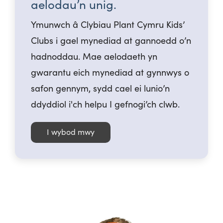
aelodau’n unig.
Ymunwch â Clybiau Plant Cymru Kids’
Clubs i gael mynediad at gannoedd o’n
hadnoddau. Mae aelodaeth yn
gwarantu eich mynediad at gynnwys o
safon gennym, sydd cael ei lunio’n
ddyddiol i'ch helpu I gefnogi’ch clwb.
I wybod mwy