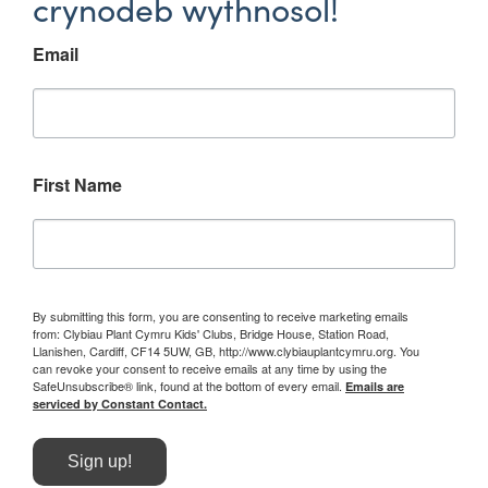
crynodeb wythnosol!
Email
First Name
By submitting this form, you are consenting to receive marketing emails
from: Clybiau Plant Cymru Kids' Clubs, Bridge House, Station Road,
Llanishen, Cardiff, CF14 5UW, GB, http://www.clybiauplantcymru.org. You
can revoke your consent to receive emails at any time by using the
SafeUnsubscribe® link, found at the bottom of every email.
Emails are
serviced by Constant Contact.
Sign up!