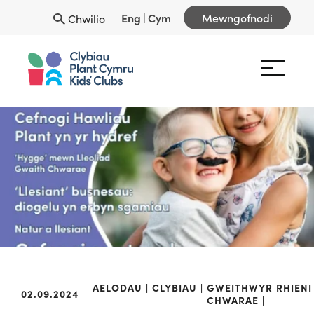
Eng
|
Cym
Mewngofnodi
Chwilio
AELODAU
CLYBIAU
GWEITHWYR
RHIENI
02.09.2024
CHWARAE