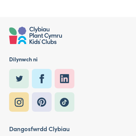
Dilynwch ni
Dangosfwrdd Clybiau