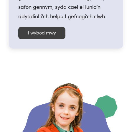
safon gennym, sydd cael ei lunio’n
ddyddiol i'ch helpu I gefnogi’ch clwb.
I wybod mwy