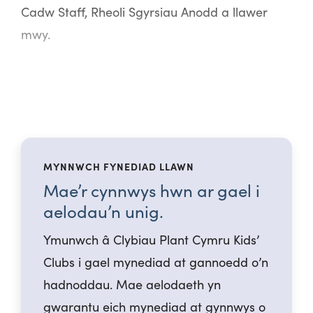
Cadw Staff, Rheoli Sgyrsiau Anodd a llawer
mwy.
MYNNWCH FYNEDIAD LLAWN
Mae’r cynnwys hwn ar gael i
aelodau’n unig.
Ymunwch â Clybiau Plant Cymru Kids’
Clubs i gael mynediad at gannoedd o’n
hadnoddau. Mae aelodaeth yn
gwarantu eich mynediad at gynnwys o