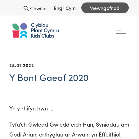
Eng
|
Cym
Mewngofnodi
Chwilio
28.01.2022
Y Bont Gaeaf 2020
Yn y rhifyn hwn …
Tyfu’ch Gwledd Gwledd eich Hun, Syniadau am
Godi Arian, erthyglau ar Arwain yn Effeithiol,