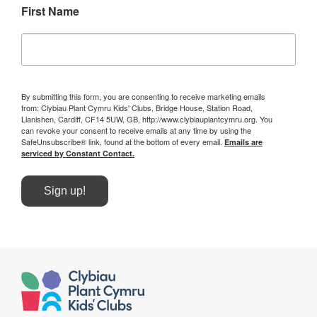
First Name
By submitting this form, you are consenting to receive marketing emails
from: Clybiau Plant Cymru Kids' Clubs, Bridge House, Station Road,
Llanishen, Cardiff, CF14 5UW, GB, http://www.clybiauplantcymru.org. You
can revoke your consent to receive emails at any time by using the
SafeUnsubscribe® link, found at the bottom of every email.
Emails are
serviced by Constant Contact.
Sign up!