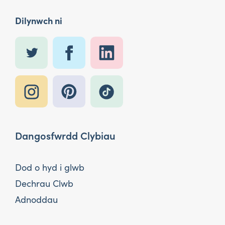
Dilynwch ni
Dangosfwrdd Clybiau
Dod o hyd i glwb
Dechrau Clwb
Adnoddau