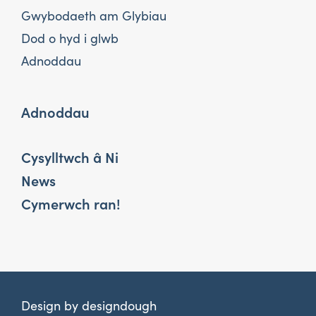
Gwybodaeth am Glybiau
Dod o hyd i glwb
Adnoddau
Adnoddau
Cysylltwch â Ni
News
Cymerwch ran!
Design by
designdough