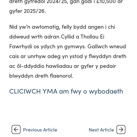
dreth gyfredol 2024/25, gan godi i £10,500 ar
gyfer 2025/26.
Nid yw’n awtomatig, felly bydd angen i chi
ddweud wrth adran Cyllid a Thollau Ei
Fawrhydi os ydych yn gymwys. Gallwch wneud
cais ar unrhyw adeg yn ystod y flwyddyn dreth
ac ôl-ddyddio hawliadau ar gyfer y pedair
blwyddyn dreth flaenorol.
CLICIWCH YMA am
fwy
o
wybodaeth
Previous Article
Next Article