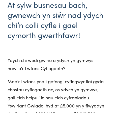
At sylw busnesau bach,
gwnewch yn siŵr nad ydych
chi’n colli cyfle i gael
cymorth gwerthfawr!
Ydych chi wedi gwirio a ydych yn gymwys i
hawlio’r Lwfans Cyflogaeth?
Mae’r Lwfans yna i gefnogi cyflogwyr llai gyda
chostau cyflogaeth ac, os ydych yn gymwys,
gall eich helpu i leihau eich cyfraniadau
Yswiriant Gwladol hyd at £5,000 yn y flwyddyn