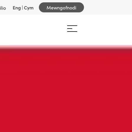
Eng
|
Cym
Mewngofnodi
lio