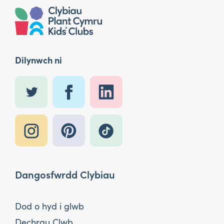
Dilynwch ni
Dangosfwrdd Clybiau
Dod o hyd i glwb
Dechrau Clwb