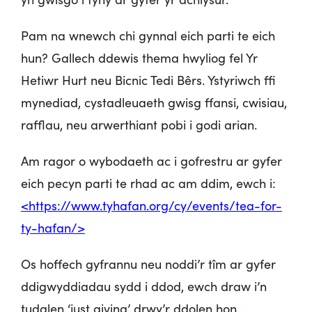
Pam na wnewch chi gynnal eich parti te eich
hun? Gallech ddewis thema hwyliog fel Yr
Hetiwr Hurt neu Bicnic Tedi Bêrs. Ystyriwch ffi
mynediad, cystadleuaeth gwisg ffansi, cwisiau,
rafflau, neu arwerthiant pobi i godi arian.
Am ragor o wybodaeth ac i gofrestru ar gyfer
eich pecyn parti te rhad ac am ddim, ewch i:
<https://www.tyhafan.org/cy/events/tea-for-
ty-hafan/>
Os hoffech gyfrannu neu noddi’r tîm ar gyfer
ddigwyddiadau sydd i ddod, ewch draw i’n
tudalen ‘just giving’ drwy’r ddolen hon…