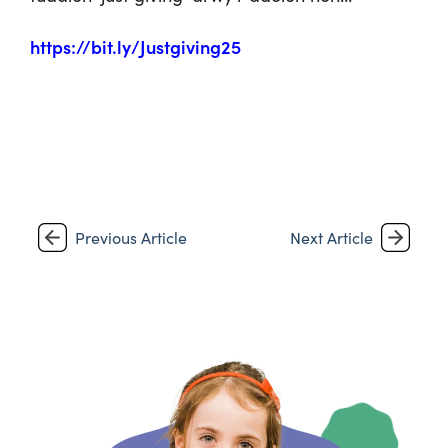
https://bit.ly/Justgiving25
Previous Article
Next Article