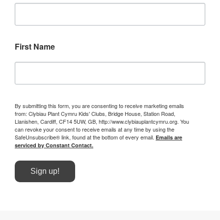
First Name
By submitting this form, you are consenting to receive marketing emails
from: Clybiau Plant Cymru Kids' Clubs, Bridge House, Station Road,
Llanishen, Cardiff, CF14 5UW, GB, http://www.clybiauplantcymru.org. You
can revoke your consent to receive emails at any time by using the
SafeUnsubscribe® link, found at the bottom of every email.
Emails are
serviced by Constant Contact.
Sign up!