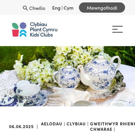
Eng
|
Cym
Mewngofnodi
Chwilio
AELODAU
CLYBIAU
GWEITHWYR
RHIEN
06.06.2025
|
CHWARAE