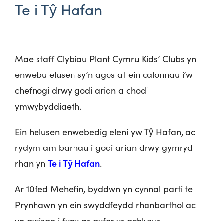
Te i Tŷ Hafan
Mae staff Clybiau Plant Cymru Kids’ Clubs yn
enwebu elusen sy’n agos at ein calonnau i’w
chefnogi drwy godi arian a chodi
ymwybyddiaeth.
Ein helusen enwebedig eleni yw Tŷ Hafan, ac
rydym am barhau i godi arian drwy gymryd
Te i Tŷ Hafan
rhan yn
.
Ar 10
fed
Mehefin, byddwn yn cynnal parti te
Prynhawn yn ein swyddfeydd rhanbarthol ac
yn gwisgo i fyny ar gyfer yr achlysur.