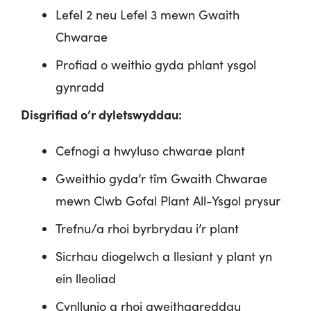
Lefel 2 neu Lefel 3 mewn Gwaith
Chwarae
Profiad o weithio gyda phlant ysgol
gynradd
Disgrifiad o’r dyletswyddau:
Cefnogi a hwyluso chwarae plant
Gweithio gyda’r tîm Gwaith Chwarae
mewn Clwb Gofal Plant All-Ysgol prysur
Trefnu/a rhoi byrbrydau i’r plant
Sicrhau diogelwch a llesiant y plant yn
ein lleoliad
Cynllunio a rhoi gweithgareddau