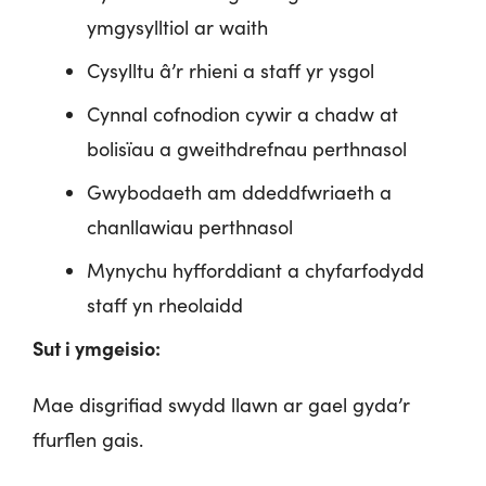
ymgysylltiol ar waith
Cysylltu â’r rhieni a staff yr ysgol
Cynnal cofnodion cywir a chadw at
bolisïau a gweithdrefnau perthnasol
Gwybodaeth am ddeddfwriaeth a
chanllawiau perthnasol
Mynychu hyfforddiant a chyfarfodydd
staff yn rheolaidd
Sut i ymgeisio:
Mae disgrifiad swydd llawn ar gael gyda’r
ffurflen gais.