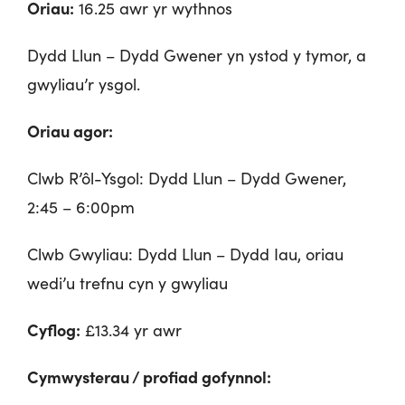
Oriau:
16.25 awr yr wythnos
Dydd Llun – Dydd Gwener yn ystod y tymor, a
gwyliau’r ysgol.
Oriau agor:
Clwb R’ôl-Ysgol: Dydd Llun – Dydd Gwener,
2:45 – 6:00pm
Clwb Gwyliau: Dydd Llun – Dydd Iau, oriau
wedi’u trefnu cyn y gwyliau
Cyflog:
£13.34 yr awr
Cymwysterau / profiad gofynnol: