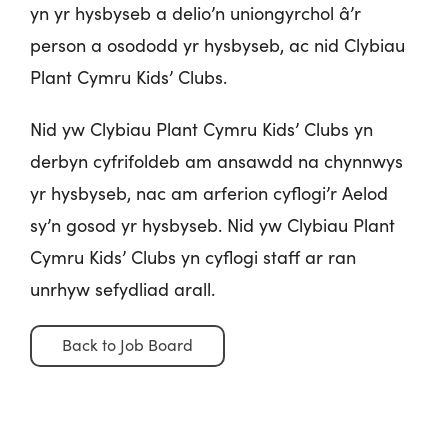
yn yr hysbyseb a delio’n uniongyrchol â’r
person a osododd yr hysbyseb, ac nid Clybiau
Plant Cymru Kids’ Clubs.
Nid yw Clybiau Plant Cymru Kids’ Clubs yn
derbyn cyfrifoldeb am ansawdd na chynnwys
yr hysbyseb, nac am arferion cyflogi’r Aelod
sy’n gosod yr hysbyseb. Nid yw Clybiau Plant
Cymru Kids’ Clubs yn cyflogi staff ar ran
unrhyw sefydliad arall.
Back to Job Board