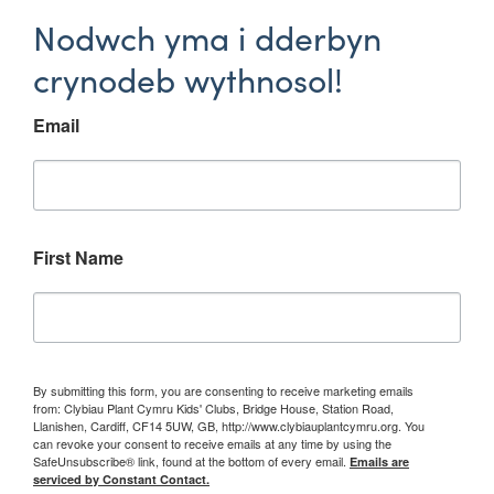
Nodwch yma i dderbyn
crynodeb wythnosol!
Email
First Name
By submitting this form, you are consenting to receive marketing emails
from: Clybiau Plant Cymru Kids' Clubs, Bridge House, Station Road,
Llanishen, Cardiff, CF14 5UW, GB, http://www.clybiauplantcymru.org. You
can revoke your consent to receive emails at any time by using the
SafeUnsubscribe® link, found at the bottom of every email.
Emails are
serviced by Constant Contact.