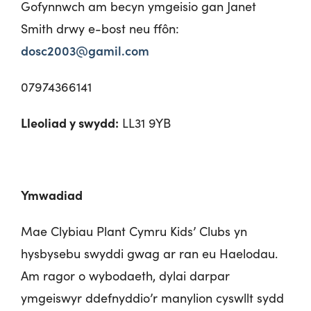
Gofynnwch am becyn ymgeisio gan Janet
Smith drwy e-bost neu ffôn:
dosc2003@gamil.com
07974366141
Lleoliad y swydd:
LL31 9YB
Ymwadiad
Mae Clybiau Plant Cymru Kids’ Clubs yn
hysbysebu swyddi gwag ar ran eu Haelodau.
Am ragor o wybodaeth, dylai darpar
ymgeiswyr ddefnyddio’r manylion cyswllt sydd