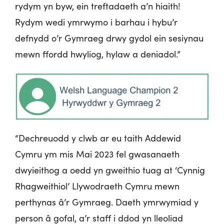
rydym yn byw, ein treftadaeth a’n hiaith!
Rydym wedi ymrwymo i barhau i hybu’r
defnydd o’r Gymraeg drwy gydol ein sesiynau
mewn ffordd hwyliog, hylaw a deniadol.”
“Dechreuodd y clwb ar eu taith Addewid
Cymru ym mis Mai 2023 fel gwasanaeth
dwyieithog a oedd yn gweithio tuag at ‘Cynnig
Rhagweithiol’ Llywodraeth Cymru mewn
perthynas â’r Gymraeg. Daeth ymrwymiad y
person â gofal, a’r staff i ddod yn lleoliad