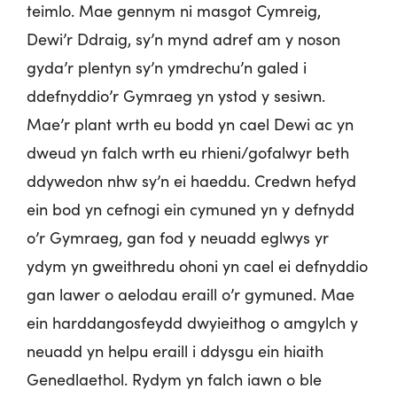
teimlo. Mae gennym ni masgot Cymreig,
Dewi’r Ddraig, sy’n mynd adref am y noson
gyda’r plentyn sy’n ymdrechu’n galed i
ddefnyddio’r Gymraeg yn ystod y sesiwn.
Mae’r plant wrth eu bodd yn cael Dewi ac yn
dweud yn falch wrth eu rhieni/gofalwyr beth
ddywedon nhw sy’n ei haeddu. Credwn hefyd
ein bod yn cefnogi ein cymuned yn y defnydd
o’r Gymraeg, gan fod y neuadd eglwys yr
ydym yn gweithredu ohoni yn cael ei defnyddio
gan lawer o aelodau eraill o’r gymuned. Mae
ein harddangosfeydd dwyieithog o amgylch y
neuadd yn helpu eraill i ddysgu ein hiaith
Genedlaethol. Rydym yn falch iawn o ble