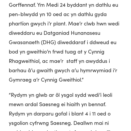
Gorffennaf. Ym Medi 24 byddant yn dathlu eu
pen-blwydd yn 10 oed ac yn dathlu gyda
phartïon gwych i’r plant. Mae’r clwb hwn wedi
diweddaru eu Datganiad Hunanasesu
Gwasanaeth (DHG) diweddaraf i ddweud eu
bod yn gweithio’n frwd tuag at y Cynnig
Rhagweithiol, ac mae’r staff yn awyddus i
barhau â’u gwaith gwych a’u hymrwymiad i’r
Gymraeg a’r Cynnig Gweithiol.”
“Rydym yn glwb ar ôl ysgol sydd wedi’i leoli
mewn ardal Saesneg ei hiaith yn bennaf.
Rydym yn darparu gofal i blant 4 i 11 oed o
ysgolion cyfrwng Saesneg. Deallwn mai ni