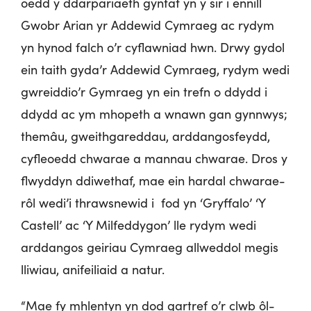
oedd y ddarpariaeth gyntaf yn y sir i ennill
Gwobr Arian yr Addewid Cymraeg ac rydym
yn hynod falch o’r cyflawniad hwn. Drwy gydol
ein taith gyda’r Addewid Cymraeg, rydym wedi
gwreiddio’r Gymraeg yn ein trefn o ddydd i
ddydd ac ym mhopeth a wnawn gan gynnwys;
themâu, gweithgareddau, arddangosfeydd,
cyfleoedd chwarae a mannau chwarae. Dros y
flwyddyn ddiwethaf, mae ein hardal chwarae-
rôl wedi’i thrawsnewid i fod yn ‘Gryffalo’ ‘Y
Castell’ ac ‘Y Milfeddygon’ lle rydym wedi
arddangos geiriau Cymraeg allweddol megis
lliwiau, anifeiliaid a natur.
“Mae fy mhlentyn yn dod gartref o’r clwb ôl-