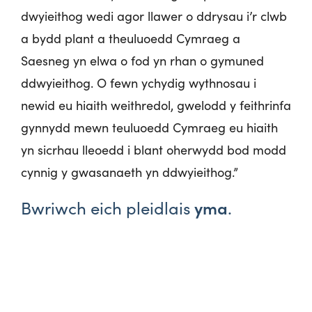
dwyieithog wedi agor llawer o ddrysau i’r clwb
a bydd plant a theuluoedd Cymraeg a
Saesneg yn elwa o fod yn rhan o gymuned
ddwyieithog. O fewn ychydig wythnosau i
newid eu hiaith weithredol, gwelodd y feithrinfa
gynnydd mewn teuluoedd Cymraeg eu hiaith
yn sicrhau lleoedd i blant oherwydd bod modd
cynnig y gwasanaeth yn ddwyieithog.”
yma
Bwriwch eich pleidlais
.