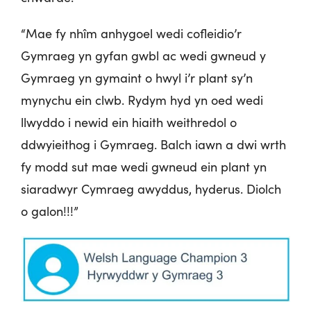
“Mae fy nhîm anhygoel wedi cofleidio’r
Gymraeg yn gyfan gwbl ac wedi gwneud y
Gymraeg yn gymaint o hwyl i’r plant sy’n
mynychu ein clwb. Rydym hyd yn oed wedi
llwyddo i newid ein hiaith weithredol o
ddwyieithog i Gymraeg. Balch iawn a dwi wrth
fy modd sut mae wedi gwneud ein plant yn
siaradwyr Cymraeg awyddus, hyderus. Diolch
o galon!!!”