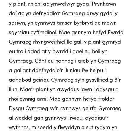
y plant, rhieni ac ymwelwyr gyda ‘Prynhawn
da’ ac yn defnyddio’r Gymraeg drwy gydol y
sesiwn, yn cynnwys amser byrbryd ac mewn
sgyrsiau cyffredinol. Mae gennym hefyd Fwrdd
Cymraeg rhyngweithiol lle gall y plant gymryd
eu tro i ddod at y bwrdd i gael eu holi yn
Gymraeg. Cânt eu hannog i ateb yn Gymraeg
a gallant ddefnyddio’r lluniau i’w helpu i
adnabod geiriau Cymraeg sy’n gysylltiedig â’r
llun. Mae’r plant yn awyddus iawn i ddysgu a
rhoi cynnig arni! Mae gennym hefyd ffolder
Dysgu Cymraeg sy’n cynnwys geirfa Gymraeg
allweddol gan gynnwys lliwiau, dyddiau’r
wythnos, misoedd y flwyddyn a sut rydym yn