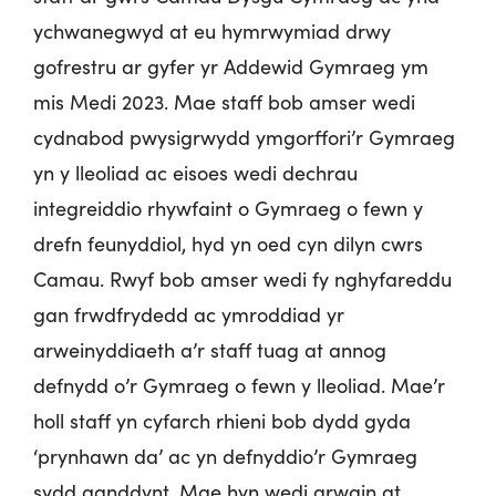
ychwanegwyd at eu hymrwymiad drwy
gofrestru ar gyfer yr Addewid Gymraeg ym
mis Medi 2023. Mae staff bob amser wedi
cydnabod pwysigrwydd ymgorffori’r Gymraeg
yn y lleoliad ac eisoes wedi dechrau
integreiddio rhywfaint o Gymraeg o fewn y
drefn feunyddiol, hyd yn oed cyn dilyn cwrs
Camau. Rwyf bob amser wedi fy nghyfareddu
gan frwdfrydedd ac ymroddiad yr
arweinyddiaeth a’r staff tuag at annog
defnydd o’r Gymraeg o fewn y lleoliad. Mae’r
holl staff yn cyfarch rhieni bob dydd gyda
‘prynhawn da’ ac yn defnyddio’r Gymraeg
sydd ganddynt. Mae hyn wedi arwain at