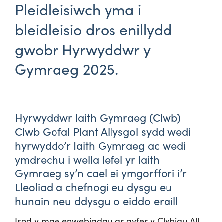
Pleidleisiwch yma i
bleidleisio dros enillydd
gwobr Hyrwyddwr y
Gymraeg 2025.
Hyrwyddwr
Iaith
Gymraeg
(Clwb)
Clwb
Gofal
Plant
Allysgol
sydd
wedi
hyrwyddo’r
Iaith
Gymraeg
ac
wedi
ymdrechu
i
wella
lefel
yr
Iaith
Gymraeg
sy’n
cael
ei
ymgorffori
i’r
Lleoliad
a
chefnogi
eu
dysgu
eu
hunain
neu
ddysgu
o
eiddo
eraill
Isod y mae enwebiadau ar gyfer y Clybiau All-