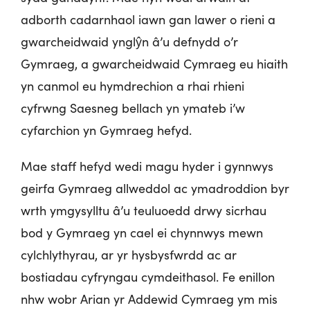
adborth cadarnhaol iawn gan lawer o rieni a
gwarcheidwaid ynglŷn â’u defnydd o’r
Gymraeg, a gwarcheidwaid Cymraeg eu hiaith
yn canmol eu hymdrechion a rhai rhieni
cyfrwng Saesneg bellach yn ymateb i’w
cyfarchion yn Gymraeg hefyd.
Mae staff hefyd wedi magu hyder i gynnwys
geirfa Gymraeg allweddol ac ymadroddion byr
wrth ymgysylltu â’u teuluoedd drwy sicrhau
bod y Gymraeg yn cael ei chynnwys mewn
cylchlythyrau, ar yr hysbysfwrdd ac ar
bostiadau cyfryngau cymdeithasol. Fe enillon
nhw wobr Arian yr Addewid Cymraeg ym mis