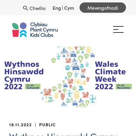
Eng
|
Cym
Mewngofnodi
Chwilio
18.11.2022
|
PUBLIC