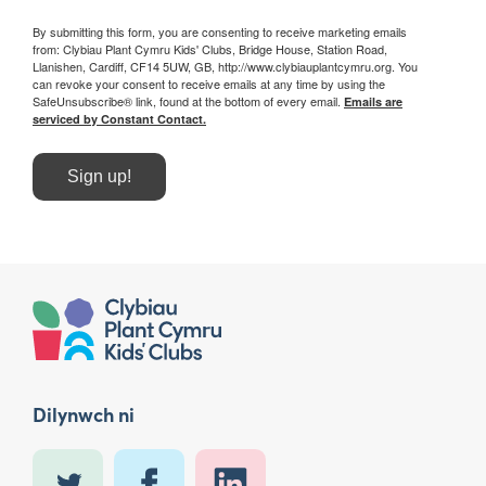
By submitting this form, you are consenting to receive marketing emails
from: Clybiau Plant Cymru Kids' Clubs, Bridge House, Station Road,
Llanishen, Cardiff, CF14 5UW, GB, http://www.clybiauplantcymru.org. You
can revoke your consent to receive emails at any time by using the
SafeUnsubscribe® link, found at the bottom of every email.
Emails are
serviced by Constant Contact.
Sign up!
Dilynwch ni