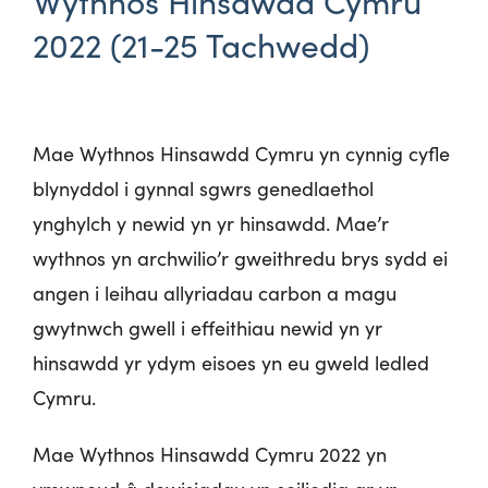
Wythnos Hinsawdd Cymru
2022 (21-25 Tachwedd)
Mae Wythnos Hinsawdd Cymru yn cynnig cyfle
blynyddol i gynnal sgwrs genedlaethol
ynghylch y newid yn yr hinsawdd. Mae’r
wythnos yn archwilio’r gweithredu brys sydd ei
angen i leihau allyriadau carbon a magu
gwytnwch gwell i effeithiau newid yn yr
hinsawdd yr ydym eisoes yn eu gweld ledled
Cymru.
Mae Wythnos Hinsawdd Cymru 2022 yn