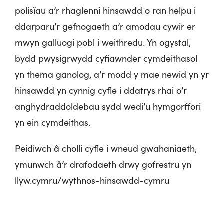
polisïau a’r rhaglenni hinsawdd o ran helpu i
ddarparu’r gefnogaeth a’r amodau cywir er
mwyn galluogi pobl i weithredu. Yn ogystal,
bydd pwysigrwydd cyfiawnder cymdeithasol
yn thema ganolog, a’r modd y mae newid yn yr
hinsawdd yn cynnig cyfle i ddatrys rhai o’r
anghydraddoldebau sydd wedi’u hymgorffori
yn ein cymdeithas.
Peidiwch â cholli cyfle i wneud gwahaniaeth,
ymunwch â’r drafodaeth drwy gofrestru yn
llyw.cymru/wythnos-hinsawdd-cymru