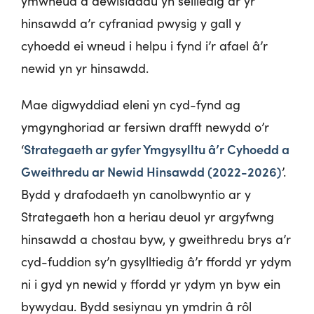
ymwneud â dewisiadau yn seiliedig ar yr
hinsawdd a’r cyfraniad pwysig y gall y
cyhoedd ei wneud i helpu i fynd i’r afael â’r
newid yn yr hinsawdd.
Mae digwyddiad eleni yn cyd-fynd ag
ymgynghoriad ar fersiwn drafft newydd o’r
Strategaeth ar gyfer Ymgysylltu â’r Cyhoedd a
‘
Gweithredu ar Newid Hinsawdd (2022-2026)
’.
Bydd y drafodaeth yn canolbwyntio ar y
Strategaeth hon a heriau deuol yr argyfwng
hinsawdd a chostau byw, y gweithredu brys a’r
cyd-fuddion sy’n gysylltiedig â’r ffordd yr ydym
ni i gyd yn newid y ffordd yr ydym yn byw ein
bywydau. Bydd sesiynau yn ymdrin â rôl