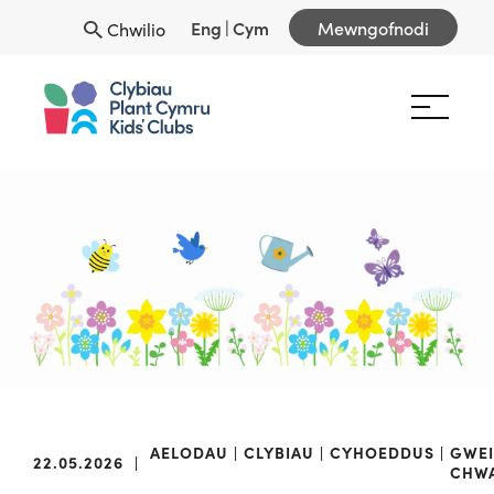
Eng
|
Cym
Mewngofnodi
Chwilio
AELODAU
CLYBIAU
CYHOEDDUS
GWE
22.05.2026
|
CHW