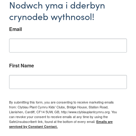
Nodwch yma i dderbyn
crynodeb wythnosol!
Email
First Name
By submitting this form, you are consenting to receive marketing emails
from: Clybiau Plant Cymru Kids' Clubs, Bridge House, Station Road,
Llanishen, Cardiff, CF14 5UW, GB, http://www.clybiauplantcymru.org. You
can revoke your consent to receive emails at any time by using the
SafeUnsubscribe® link, found at the bottom of every email.
Emails are
serviced by Constant Contact.