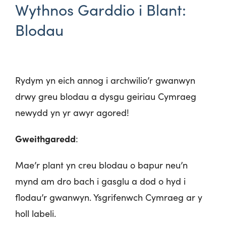
Wythnos Garddio i Blant:
Blodau
Rydym yn eich annog i archwilio’r gwanwyn
drwy greu blodau a dysgu geiriau Cymraeg
newydd yn yr awyr agored!
Gweithgaredd
:
Mae’r plant yn creu blodau o bapur neu’n
mynd am dro bach i gasglu a dod o hyd i
flodau’r gwanwyn. Ysgrifenwch Cymraeg ar y
holl labeli.