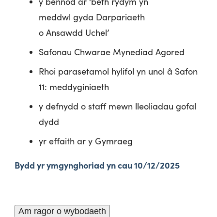
y bennod ar ‘beth rydym yn
meddwl gyda Darpariaeth
o Ansawdd Uchel’
Safonau Chwarae Mynediad Agored
Rhoi parasetamol hylifol yn unol â Safon
11: meddyginiaeth
y defnydd o staff mewn lleoliadau gofal
dydd
yr effaith ar y Gymraeg
Bydd yr ymgynghoriad yn cau 10/12/2025
Am ragor o wybodaeth