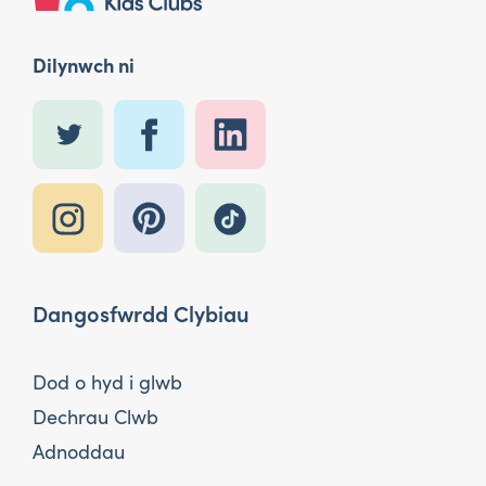
Dilynwch ni
Dangosfwrdd Clybiau
Dod o hyd i glwb
Dechrau Clwb
Adnoddau