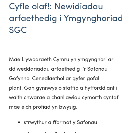
Cyfle olaf!: Newidiadau
arfaethedig i Ymgynghoriad
SGC
Mae Llywodraeth Cymru yn ymgynghori ar
ddiweddariadau arfaethedig i’r Safonau
Gofynnol Cenedlaethol ar gyfer gofal
plant. Gan gynnwys o staffio a hyfforddiant i
waith chwarae a chanllawiau cymorth cyntaf —
mae eich profiad yn bwysig.
strwythur
a fformat y Safonau