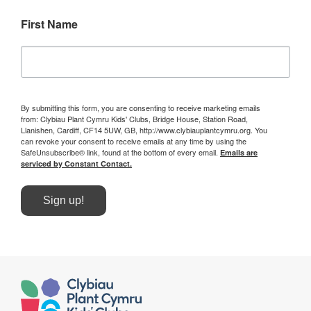
First Name
By submitting this form, you are consenting to receive marketing emails
from: Clybiau Plant Cymru Kids' Clubs, Bridge House, Station Road,
Llanishen, Cardiff, CF14 5UW, GB, http://www.clybiauplantcymru.org. You
can revoke your consent to receive emails at any time by using the
SafeUnsubscribe® link, found at the bottom of every email.
Emails are
serviced by Constant Contact.
Sign up!