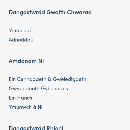
Dangosfwrdd Gwaith Chwarae
Ymaelodi
Adnoddau
Amdanom Ni
Ein Cenhadaeth & Gweledigaeth
Gwybodaeth Gyhoeddus
Ein Hanes
Ymunwch â Ni
Dangosfwrdd Rhieni