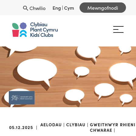
Eng
|
Cym
Mewngofnodi
Chwilio
AELODAU
CLYBIAU
GWEITHWYR
RHIENI
05.12.2025
|
CHWARAE