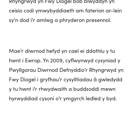
Rhyngrwyd yn Fwy Diogel bob blwyddyn yn
ceisio codi ymwybyddiaeth am faterion ar-lein
sy’n dod i’r amlwg a phryderon presennol.
Mae’r diwrnod hefyd yn cael ei ddathlu y tu
hwnt i Ewrop. Yn 2009, cyflwynwyd cysyniad y
Pwyllgorau Diwrnod Defnyddio’r Rhyngrwyd yn
Fwy Diogel i gryfhau’r cysylltiadau â gwledydd
y tu hwnt i’r rhwydwaith a buddsoddi mewn
hyrwyddiad cysoni o’r ymgyrch ledled y byd.