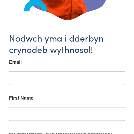
Nodwch yma i dderbyn
crynodeb wythnosol!
Email
First Name
By submitting this form, you are consenting to receive marketing emails