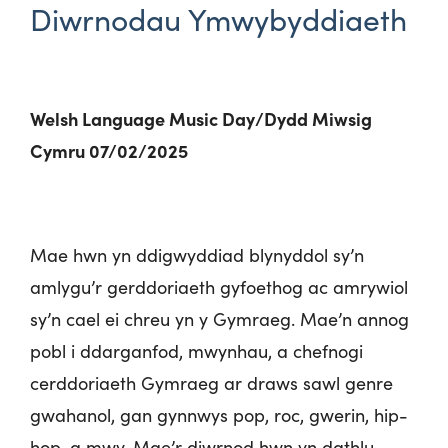
Diwrnodau Ymwybyddiaeth
Welsh Language Music Day/Dydd Miwsig
Cymru 07/02/2025
Mae hwn yn ddigwyddiad blynyddol sy’n
amlygu’r gerddoriaeth gyfoethog ac amrywiol
sy’n cael ei chreu yn y Gymraeg. Mae’n annog
pobl i ddarganfod, mwynhau, a chefnogi
cerddoriaeth Gymraeg ar draws sawl genre
gwahanol, gan gynnwys pop, roc, gwerin, hip-
hop, a mwy. Mae’r diwrnod hwn yn dathlu