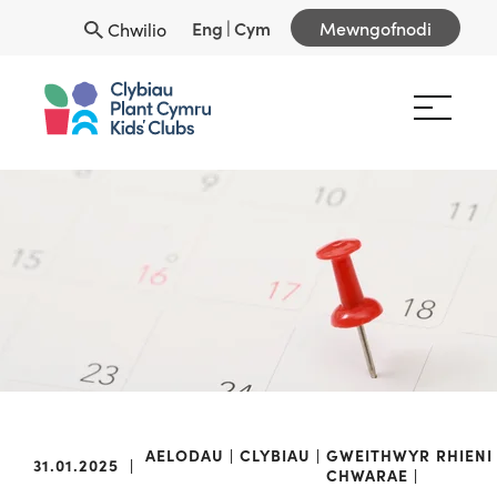
Eng
|
Cym
Mewngofnodi
Chwilio
AELODAU
CLYBIAU
GWEITHWYR
RHIENI
31.01.2025
|
CHWARAE