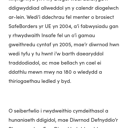
ddigwyddiad allweddol yn y calendr diogelwch
ar-lein. Wedi’i ddechrau fel menter o brosiect
SafeBorders yr UE yn 2004, a’i fabwysiadu gan
y rhwydwaith Insafe fel un o’i gamau
gweithredu cyntaf yn 2005, mae’r diwrnod hwn
wedi tyfu y tu hwnt i’w barth daearyddol
traddodiadol, ac mae bellach yn cael ei
ddathlu mewn mwy na 180 o wledydd a
thiriogaethau ledled y byd.
O seiberfwlio i rwydweithio cymdeithasol a
hunaniaeth ddigidol, mae Diwrnod Defnyddio’r