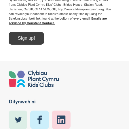
from: Clybiau Plant Cymru Kids' Clubs, Bridge House, Station Road,
Llanishen, Cardiff, CF14 5UW, GB, http://www.clybiauplantcymru.org. You
can revoke your consent to receive emails at any time by using the
SafeUnsubscribe® link, found at the bottom of every email.
Emails are
serviced by Constant Contact.
Sign up!
Dilynwch ni