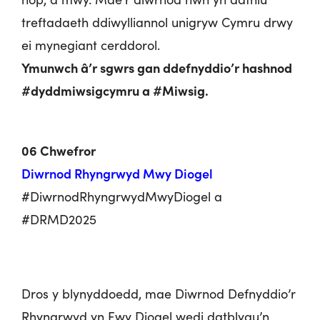
treftadaeth ddiwylliannol unigryw Cymru drwy
ei mynegiant cerddorol.
Ymunwch â’r sgwrs gan ddefnyddio’r hashnod
#dyddmiwsigcymru a #Miwsig.
06 Chwefror
Diwrnod Rhyngrwyd Mwy Diogel
#DiwrnodRhyngrwydMwyDiogel a
#DRMD2025
Dros y blynyddoedd, mae Diwrnod Defnyddio’r
Rhyngrwyd yn Fwy Diogel wedi datblygu’n