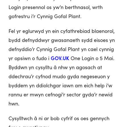
Login presennol os yw’n berthnasol, wrth
gofrestru i’r Cynnig Gofal Plant.
Fel yr eglurwyd yn ein cyfathrebiad blaenorol,
bydd defnyddwyr gwasanaeth sydd eisoes yn
defnyddio’r Cynnig Gofal Plant yn cael cynnig
GOV.UK
yr opsiwn o fudo i
One Login o 5 Mai.
Byddwn yn cysylltu â nhw yn agosach at
ddechrau’r cyfnod mudo gyda negeseuon y
byddem yn ddiolchgar iawn am eich help i’w
rannu er mwyn cefnogi’r sector gyda’r newid
hwn.
Cysylltwch â ni ar bob cyfrif os oes gennych