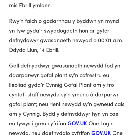
mis Ebrill ymlaen.
Rwy’n falch o gadarnhau y byddwn yn mynd
yn fyw gyda’r swyddogaeth hon ar gyfer
defnyddwyr gwasanaeth newydd o 00:01 a.m.
Ddydd Llun, 14 Ebrill.
Gall defnyddwyr gwasanaeth newydd fod yn
ddarparwyr gofal plant sy’n cofrestru eu
lleoliad gyda’r Cynnig Gofal Plant am y tro
cyntaf; staff newydd sy’n ymuno â darparwr
gofal plant; neu rieni newydd sy’n gwneud cais
am y Cynnig. Bydd y defnyddwyr hyn yn cael
GOV.UK
eu tywys i greu cyfrifon
One Login
GOV.UK
newydd, neu ddefnyddio cyfrifon
One