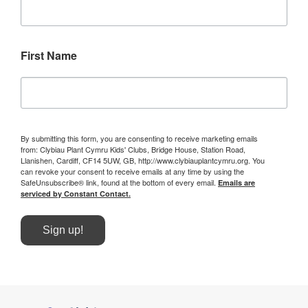
First Name
By submitting this form, you are consenting to receive marketing emails
from: Clybiau Plant Cymru Kids' Clubs, Bridge House, Station Road,
Llanishen, Cardiff, CF14 5UW, GB, http://www.clybiauplantcymru.org. You
can revoke your consent to receive emails at any time by using the
SafeUnsubscribe® link, found at the bottom of every email.
Emails are
serviced by Constant Contact.
Sign up!