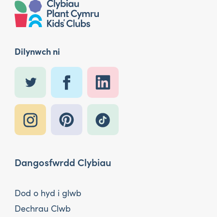
Dilynwch ni
Dangosfwrdd Clybiau
Dod o hyd i glwb
Dechrau Clwb