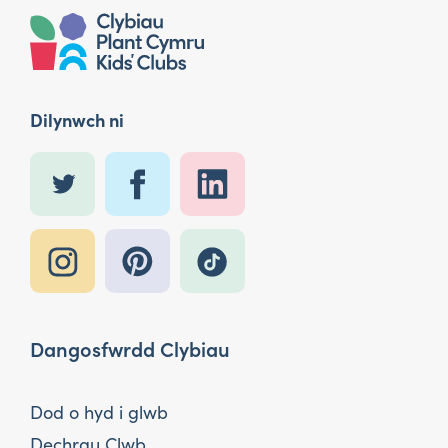
Dilynwch ni
Dangosfwrdd Clybiau
Dod o hyd i glwb
Dechrau Clwb