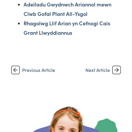
Adeiladu Gwydnwch Ariannol mewn
Clwb Gofal Plant All-Ysgol
Rhagolwg Llif Arian yn Cefnogi Cais
Grant Llwyddiannus
Previous Article
Next Article