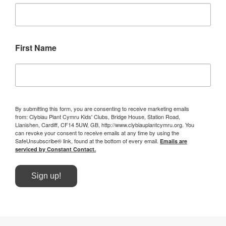
First Name
By submitting this form, you are consenting to receive marketing emails
from: Clybiau Plant Cymru Kids' Clubs, Bridge House, Station Road,
Llanishen, Cardiff, CF14 5UW, GB, http://www.clybiauplantcymru.org. You
can revoke your consent to receive emails at any time by using the
SafeUnsubscribe® link, found at the bottom of every email.
Emails are
serviced by Constant Contact.
Sign up!