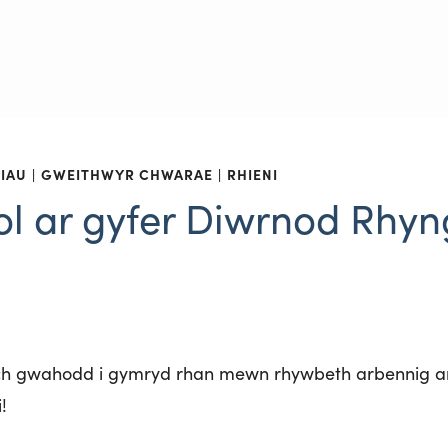
IAU
GWEITHWYR CHWARAE
RHIENI
l ar gyfer Diwrnod Rhy
ch gwahodd i gymryd rhan mewn rhywbeth arbennig a
!