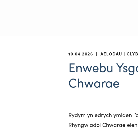
10.04.2026
|
AELODAU
CLYB
Enwebu Ysgo
Chwarae
Rydym yn edrych ymlaen i’
Rhyngwladol Chwarae eleni