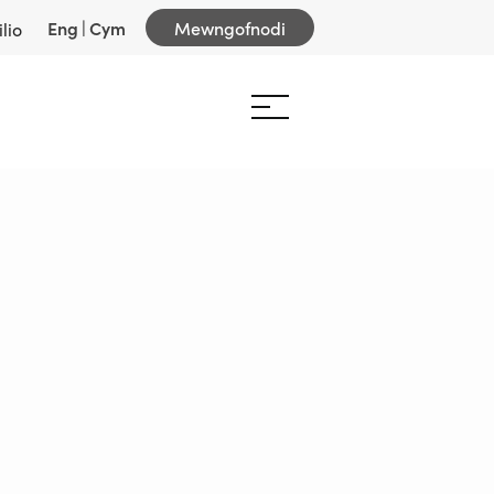
Eng
|
Cym
Mewngofnodi
lio