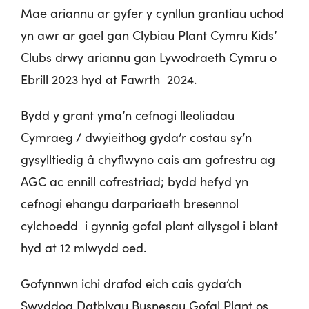
Mae ariannu ar gyfer y cynllun grantiau uchod
yn awr ar gael gan Clybiau Plant Cymru Kids’
Clubs drwy ariannu gan Lywodraeth Cymru o
Ebrill 2023 hyd at Fawrth 2024.
Bydd y grant yma’n cefnogi lleoliadau
Cymraeg / dwyieithog gyda’r costau sy’n
gysylltiedig â chyflwyno cais am gofrestru ag
AGC ac ennill cofrestriad; bydd hefyd yn
cefnogi ehangu darpariaeth bresennol
cylchoedd i gynnig gofal plant allysgol i blant
hyd at 12 mlwydd oed.
Gofynnwn ichi drafod eich cais gyda’ch
Swyddog Datblygu Busnesau Gofal Plant os