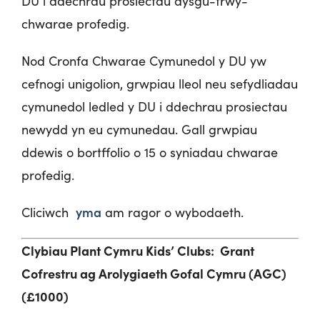
DU i ddechrau prosiectau dysgu-trwy-
chwarae profedig.
Nod Cronfa Chwarae Cymunedol y DU yw
cefnogi unigolion, grwpiau lleol neu sefydliadau
cymunedol ledled y DU i ddechrau prosiectau
newydd yn eu cymunedau. Gall grwpiau
ddewis o bortffolio o 15 o syniadau chwarae
profedig.
yma
Cliciwch
am ragor o wybodaeth.
Clybiau Plant Cymru Kids’ Clubs: Grant
Cofrestru a
g
Arolygiaeth Gofal Cymru (AGC)
(£1000)