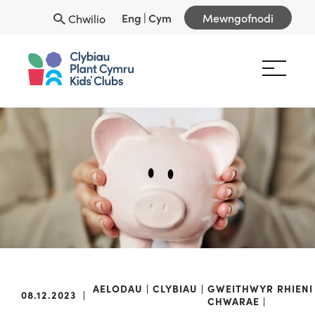
Eng
|
Cym
Mewngofnodi
Chwilio
AELODAU
CLYBIAU
GWEITHWYR
RHIENI
08.12.2023
|
CHWARAE