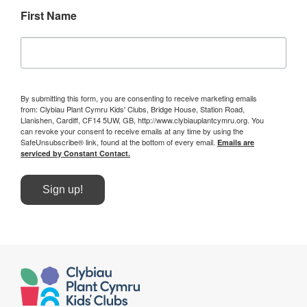
First Name
By submitting this form, you are consenting to receive marketing emails
from: Clybiau Plant Cymru Kids' Clubs, Bridge House, Station Road,
Llanishen, Cardiff, CF14 5UW, GB, http://www.clybiauplantcymru.org. You
can revoke your consent to receive emails at any time by using the
SafeUnsubscribe® link, found at the bottom of every email.
Emails are
serviced by Constant Contact.
Sign up!