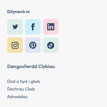
Dilynwch ni
Dangosfwrdd Clybiau
Dod o hyd i glwb
Dechrau Clwb
Adnoddau