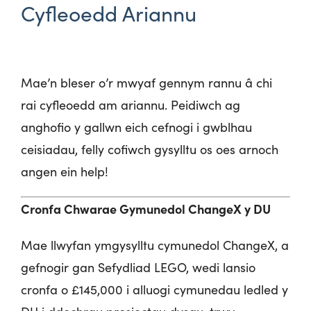
Cyfleoedd Ariannu
Mae’n bleser o’r mwyaf gennym rannu â chi
rai cyfleoedd am ariannu. Peidiwch ag
anghofio y gallwn eich cefnogi i gwblhau
ceisiadau, felly cofiwch gysylltu os oes arnoch
angen ein help!
Cronfa Chwarae Gymunedol ChangeX y DU
Mae llwyfan ymgysylltu cymunedol ChangeX, a
gefnogir gan Sefydliad LEGO, wedi lansio
cronfa o £145,000 i alluogi cymunedau ledled y