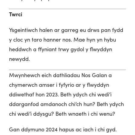
Twrci
Ysgeintiwch halen ar garreg eu drws pan fydd
y cloc yn taro hanner nos. Mae hyn yn hybu
heddwch a ffyniant trwy gydol y flwyddyn
newydd.
Mwynhewch eich dathliadau Nos Galan a
chymerwch amser i fyfyrio ar y flwyddyn
ddiwethaf hon 2023. Beth ydych chi wedi’i
ddarganfod amdanoch chi’ch hun? Beth ydych
chi wedi’i ddysgu? Beth wnaeth i chi wenu?
Gan ddymuno 2024 hapus ac iach i chi gyd.