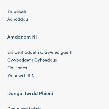
Ymaelodi
Adnoddau
Amdanom Ni
Ein Cenhadaeth & Gweledigaeth
Gwybodaeth Gyhoeddus
Ein Hanes
Ymunwch â Ni
Dangosfwrdd Rhieni
Dod o hyd i glwb