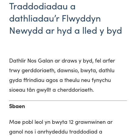
Traddodiadau a
dathliadau’r Flwyddyn
Newydd ar hyd a lled y byd
Dathlir Nos Galan ar draws y byd, fel arfer
trwy gerddoriaeth, dawnsio, bwyta, dathlu
gyda ffrindiau agos a theulu neu fynychu
sioeau tân gwyllt a cherddoriaeth.
Sbaen
Mae pobl leol yn bwyta 12 grawnwinen ar
ganol nos i anrhydeddu traddodiad a