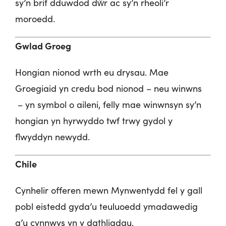
sy’n brif dduwdod dŵr ac sy’n rheoli’r
moroedd.
Gwlad Groeg
Hongian nionod wrth eu drysau. Mae
Groegiaid yn credu bod nionod – neu winwns
– yn symbol o aileni, felly mae winwnsyn sy’n
hongian yn hyrwyddo twf trwy gydol y
flwyddyn newydd.
Chile
Cynhelir offeren mewn Mynwentydd fel y gall
pobl eistedd gyda’u teuluoedd ymadawedig
a’u cynnwys yn y dathliadau.