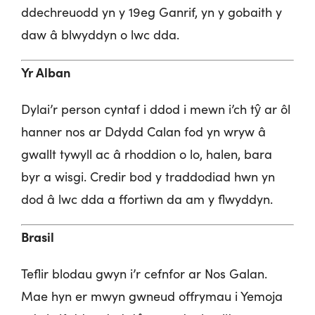
ddechreuodd yn y 19eg Ganrif, yn y gobaith y
daw â blwyddyn o lwc dda.
Yr Alban
Dylai’r person cyntaf i ddod i mewn i’ch tŷ ar ôl
hanner nos ar Ddydd Calan fod yn wryw â
gwallt tywyll ac â rhoddion o lo, halen, bara
byr a wisgi. Credir bod y traddodiad hwn yn
dod â lwc dda a ffortiwn da am y flwyddyn.
Brasil
Teflir blodau gwyn i’r cefnfor ar Nos Galan.
Mae hyn er mwyn gwneud offrymau i Yemoja