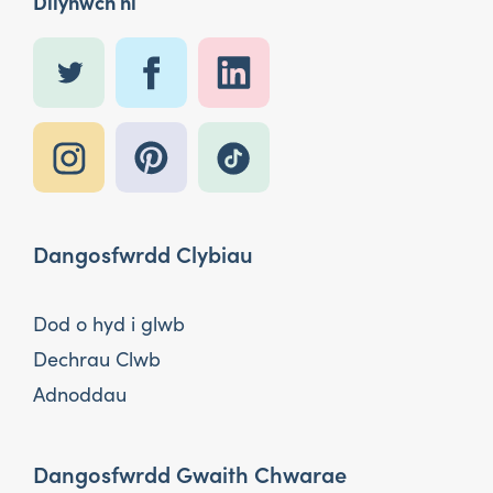
Dilynwch ni
Dangosfwrdd Clybiau
Dod o hyd i glwb
Dechrau Clwb
Adnoddau
Dangosfwrdd Gwaith Chwarae