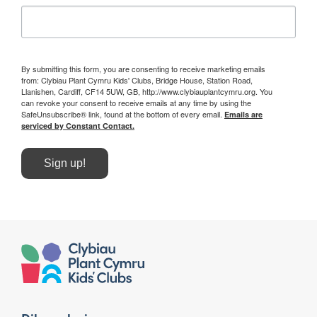
By submitting this form, you are consenting to receive marketing emails
from: Clybiau Plant Cymru Kids' Clubs, Bridge House, Station Road,
Llanishen, Cardiff, CF14 5UW, GB, http://www.clybiauplantcymru.org. You
can revoke your consent to receive emails at any time by using the
SafeUnsubscribe® link, found at the bottom of every email.
Emails are
serviced by Constant Contact.
Sign up!