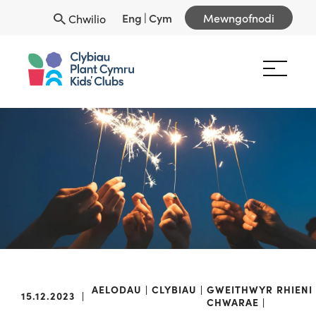
Eng
|
Cym
Mewngofnodi
Chwilio
AELODAU
CLYBIAU
GWEITHWYR
RHIENI
15.12.2023
|
CHWARAE